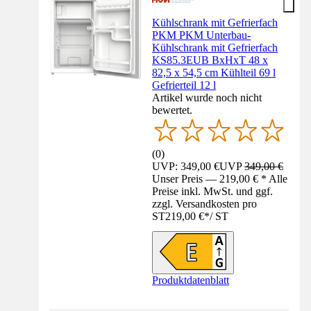
Kühlschrank mit Gefrierfach
PKM PKM Unterbau-
Kühlschrank mit Gefrierfach
KS85.3EUB BxHxT 48 x
82,5 x 54,5 cm Kühlteil 69 l
Gefrierteil 12 l
Artikel wurde noch nicht
bewertet.
(
0
)
UVP: 349,00 €
UVP
349,00 €
Unser Preis — 219,00 € * Alle
Preise inkl. MwSt. und ggf.
zzgl. Versandkosten pro
ST
219,00 €
*
/
ST
Produktdatenblatt