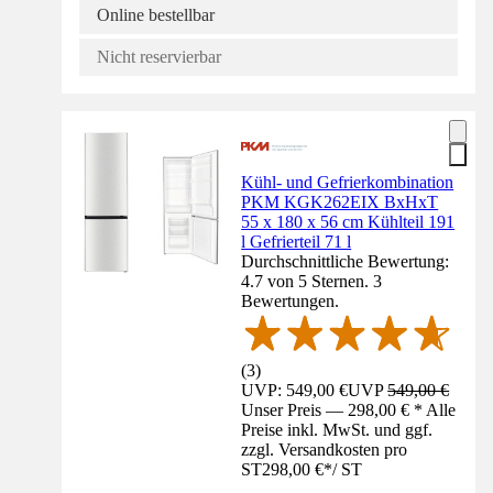
Online bestellbar
Nicht reservierbar
Kühl- und Gefrierkombination
PKM KGK262EIX BxHxT
55 x 180 x 56 cm Kühlteil 191
l Gefrierteil 71 l
Durchschnittliche Bewertung:
4.7 von 5 Sternen. 3
Bewertungen.
(
3
)
UVP: 549,00 €
UVP
549,00 €
Unser Preis — 298,00 € * Alle
Preise inkl. MwSt. und ggf.
zzgl. Versandkosten pro
ST
298,00 €
*
/
ST