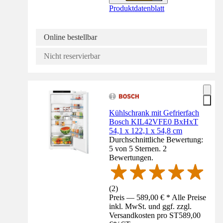
Produktdatenblatt
Online bestellbar
Nicht reservierbar
Kühlschrank mit Gefrierfach
Bosch KIL42VFE0 BxHxT
54,1 x 122,1 x 54,8 cm
Durchschnittliche Bewertung:
5 von 5 Sternen. 2
Bewertungen.
(
2
)
Preis — 589,00 € * Alle Preise
inkl. MwSt. und ggf. zzgl.
Versandkosten pro ST
589,00