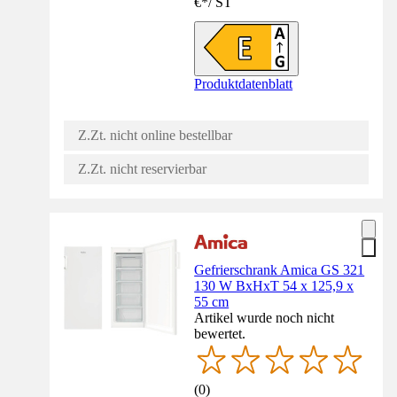
€
*
/
ST
Produktdatenblatt
Z.Zt. nicht online bestellbar
Z.Zt. nicht reservierbar
Gefrierschrank Amica GS 321
130 W BxHxT 54 x 125,9 x
55 cm
Artikel wurde noch nicht
bewertet.
(
0
)