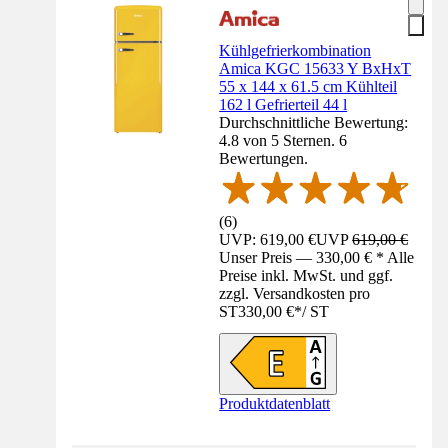
Kühlgefrierkombination
Amica KGC 15633 Y BxHxT
55 x 144 x 61.5 cm Kühlteil
162 l Gefrierteil 44 l
Durchschnittliche Bewertung:
4.8 von 5 Sternen. 6
Bewertungen.
(
6
)
UVP: 619,00 €
UVP
619,00 €
Unser Preis — 330,00 € * Alle
Preise inkl. MwSt. und ggf.
zzgl. Versandkosten pro
ST
330,00 €
*
/
ST
Produktdatenblatt