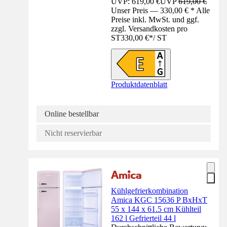
UVP: 619,00 €
UVP
619,00 €
Unser Preis — 330,00 € * Alle
Preise inkl. MwSt. und ggf.
zzgl. Versandkosten pro
ST
330,00 €
*
/
ST
Produktdatenblatt
Online bestellbar
Nicht reservierbar
Kühlgefrierkombination
Amica KGC 15636 P BxHxT
55 x 144 x 61.5 cm Kühlteil
162 l Gefrierteil 44 l