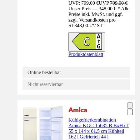
UVP: 799,00 €
UVP
799,00 €
Unser Preis — 348,00 € * Alle
Preise inkl. MwSt. und ggf.
zzgl. Versandkosten pro
ST
348,00 €
*
/
ST
Produktdatenblatt
Online bestellbar
Nicht reservierbar
Kühlgefrierkombination
Amica KGC 15635 B BxHxT
55 x 144 x 61.5 cm Kühlteil
162 l Gefrierteil 44 l