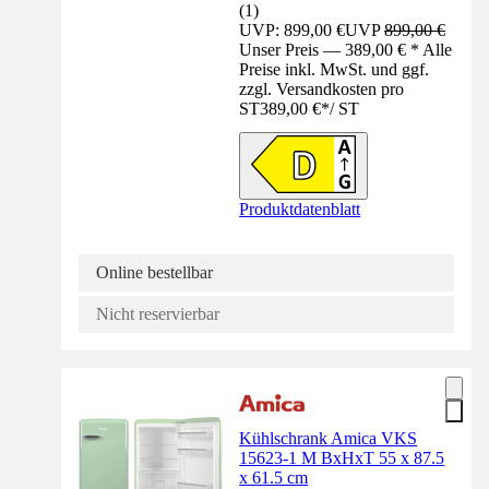
(
1
)
UVP: 899,00 €
UVP
899,00 €
Unser Preis — 389,00 € * Alle
Preise inkl. MwSt. und ggf.
zzgl. Versandkosten pro
ST
389,00 €
*
/
ST
Produktdatenblatt
Online bestellbar
Nicht reservierbar
Kühlschrank Amica VKS
15623-1 M BxHxT 55 x 87.5
x 61.5 cm