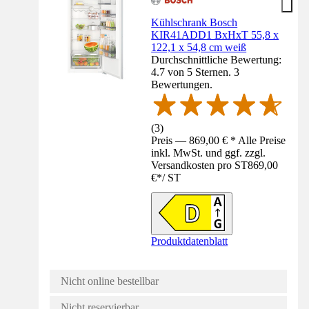
Kühlschrank Bosch
KIR41ADD1 BxHxT 55,8 x
122,1 x 54,8 cm weiß
Durchschnittliche Bewertung:
4.7 von 5 Sternen. 3
Bewertungen.
(
3
)
Preis — 869,00 € * Alle Preise
inkl. MwSt. und ggf. zzgl.
Versandkosten pro ST
869,00
€
*
/
ST
Produktdatenblatt
Nicht online bestellbar
Nicht reservierbar