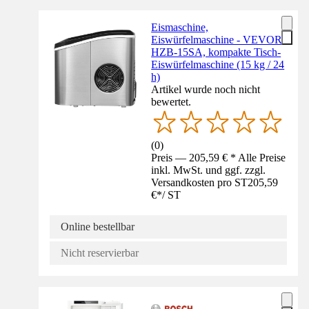
Eismaschine,
Eiswürfelmaschine - VEVOR
HZB-15SA, kompakte Tisch-
Eiswürfelmaschine (15 kg / 24
h)
Artikel wurde noch nicht
bewertet.
(
0
)
Preis — 205,59 € * Alle Preise
inkl. MwSt. und ggf. zzgl.
Versandkosten pro ST
205,59
€
*
/
ST
Online bestellbar
Nicht reservierbar