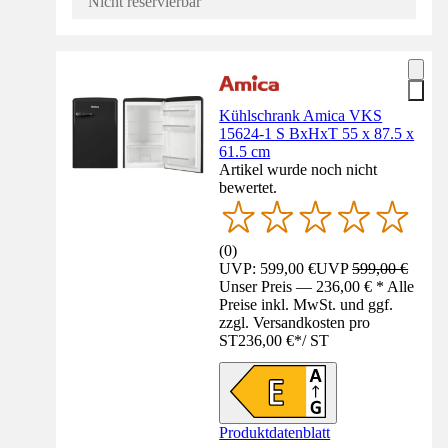
Nicht reservierbar
Kühlschrank Amica VKS
15624-1 S BxHxT 55 x 87.5 x
61.5 cm
Artikel wurde noch nicht
bewertet.
(
0
)
UVP: 599,00 €
UVP
599,00 €
Unser Preis — 236,00 € * Alle
Preise inkl. MwSt. und ggf.
zzgl. Versandkosten pro
ST
236,00 €
*
/
ST
Produktdatenblatt