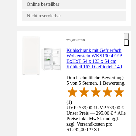
Online bestellbar
Nicht reservierbar
Kühlschrank mit Gefrierfach
Wolkenstein WKS190.4EEB
BxHxT 54 x 123 x 54 cm
Kühlteil 167 l Gefrierteil 14 l
Durchschnittliche Bewertung:
5 von 5 Sternen. 1 Bewertung.
(
1
)
UVP: 539,00 €
UVP
539,00 €
Unser Preis — 295,00 € * Alle
Preise inkl. MwSt. und ggf.
zzgl. Versandkosten pro
ST
295,00 €
*
/
ST