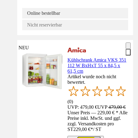
Online bestellbar
Nicht reservierbar
NEU
Kühlschrank Amica VKS 351
112 W BxHxT 55 x 84,5 x
61,5 cm
Artikel wurde noch nicht
bewertet.
(
0
)
UVP: 479,00 €
UVP
479,00 €
Unser Preis — 229,00 € * Alle
Preise inkl. MwSt. und ggf.
zzgl. Versandkosten pro
ST
229,00 €
*
/
ST