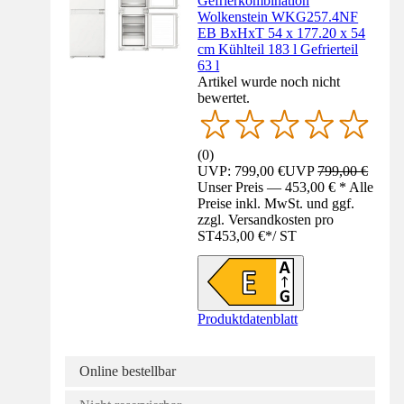
Gefrierkombination
Wolkenstein WKG257.4NF
EB BxHxT 54 x 177.20 x 54
cm Kühlteil 183 l Gefrierteil
63 l
Artikel wurde noch nicht
bewertet.
(
0
)
UVP: 799,00 €
UVP
799,00 €
Unser Preis — 453,00 € * Alle
Preise inkl. MwSt. und ggf.
zzgl. Versandkosten pro
ST
453,00 €
*
/
ST
Produktdatenblatt
Online bestellbar