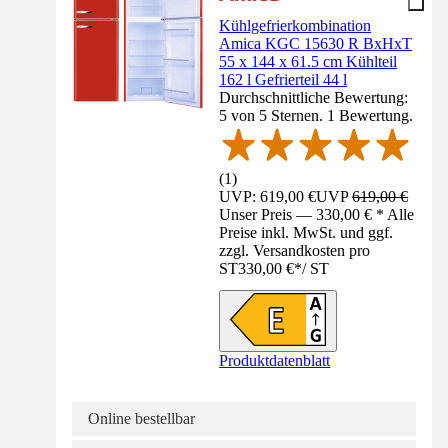
Kühlgefrierkombination
Amica KGC 15630 R BxHxT
55 x 144 x 61.5 cm Kühlteil
162 l Gefrierteil 44 l
Durchschnittliche Bewertung:
5 von 5 Sternen. 1 Bewertung.
(
1
)
UVP: 619,00 €
UVP
619,00 €
Unser Preis — 330,00 € * Alle
Preise inkl. MwSt. und ggf.
zzgl. Versandkosten pro
ST
330,00 €
*
/
ST
Produktdatenblatt
Online bestellbar