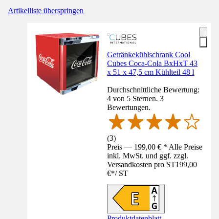
Artikelliste überspringen
Getränkekühlschrank Cool
Cubes Coca-Cola BxHxT 43
x 51 x 47,5 cm Kühlteil 48 l
Durchschnittliche Bewertung:
4 von 5 Sternen. 3
Bewertungen.
(
3
)
Preis — 199,00 € * Alle Preise
inkl. MwSt. und ggf. zzgl.
Versandkosten pro ST
199,00
€
*
/
ST
Produktdatenblatt