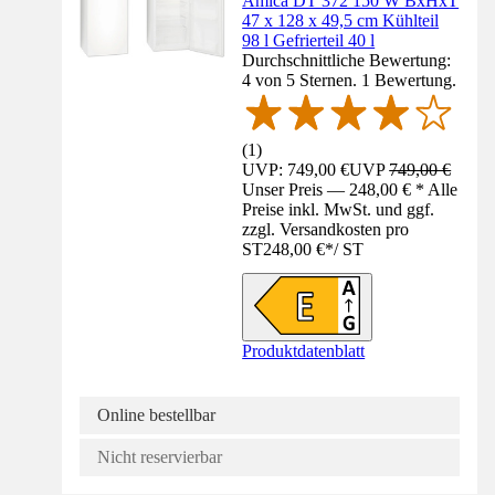
Amica DT 372 150 W BxHxT
47 x 128 x 49,5 cm Kühlteil
98 l Gefrierteil 40 l
Durchschnittliche Bewertung:
4 von 5 Sternen. 1 Bewertung.
(
1
)
UVP: 749,00 €
UVP
749,00 €
Unser Preis — 248,00 € * Alle
Preise inkl. MwSt. und ggf.
zzgl. Versandkosten pro
ST
248,00 €
*
/
ST
Produktdatenblatt
Online bestellbar
Nicht reservierbar