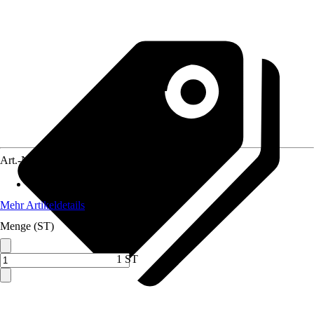
Art.-Nr.
5660797
Material
:
Kunststoff, Metall
Mehr Artikeldetails
Menge (ST)
1 ST