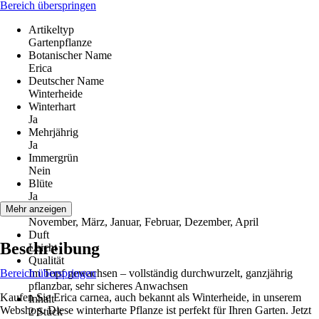
Bereich überspringen
Artikeltyp
Gartenpflanze
Botanischer Name
Erica
Deutscher Name
Winterheide
Winterhart
Ja
Mehrjährig
Ja
Immergrün
Nein
Blüte
Ja
Blütezeit
Mehr anzeigen
November, März, Januar, Februar, Dezember, April
Duft
Beschreibung
Leicht
Qualität
Bereich überspringen
Im Topf gewachsen – vollständig durchwurzelt, ganzjährig
pflanzbar, sehr sicheres Anwachsen
Kaufen Sie Erica carnea, auch bekannt als Winterheide, in unserem
Inhalt
Webshop. Diese winterharte Pflanze ist perfekt für Ihren Garten. Jetzt
2 Stück