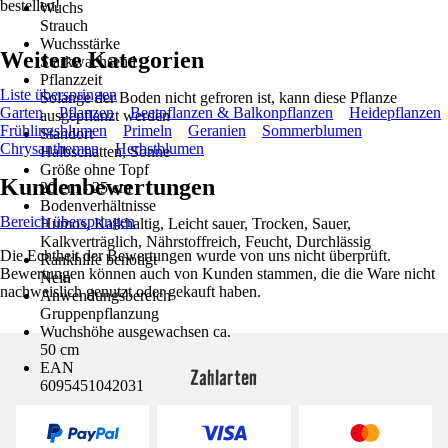
bestellen!
Wuchs
Strauch
Wuchsstärke
Weitere Kategorien
Starkwachsend
Pflanzzeit
Liste überspringen
Solange der Boden nicht gefroren ist, kann diese Pflanze
Garten
Pflanzen
Beetpflanzen & Balkonpflanzen
Heidepflanzen
ausgepflanzt werden
Frühlingsblumen
Primeln
Geranien
Sommerblumen
Standort
Chrysanthemen
Herbstblumen
Halbschatten, Sonne
Größe ohne Topf
Kundenbewertungen
20 cm - 25 cm
Bodenverhältnisse
Bereich überspringen
Humos, Kalkhaltig, Leicht sauer, Trocken, Sauer,
Kalkverträglich, Nährstoffreich, Feucht, Durchlässig
Die Echtheit der Bewertungen wurde von uns nicht überprüft.
Rankhilfe benötigt
Bewertungen können auch von Kunden stammen, die die Ware nicht
Nein
nachweislich genutzt oder gekauft haben.
Anwendungsbereich
Gruppenpflanzung
Wuchshöhe ausgewachsen ca.
50 cm
EAN
Zahlarten
6095451042031