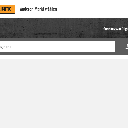
RICHTIG
Anderen Markt wählen
Sendungsverfolg