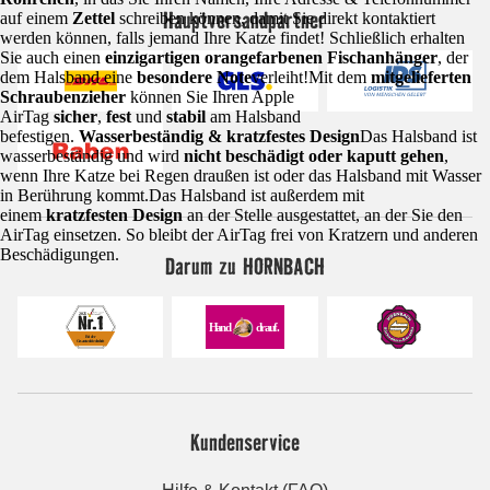
Hauptversandpartner
auf einem
Zettel
schreiben können, damit Sie direkt kontaktiert
werden können, falls jemand Ihre Katze findet! Schließlich erhalten
Sie auch einen
einzigartigen orangefarbenen Fischanhänger
, der
dem Halsband eine
besondere Note
verleiht!Mit dem
mitgelieferten
Schraubenzieher
können Sie Ihren Apple
AirTag
sicher
,
fest
und
stabil
am Halsband
befestigen.
Wasserbeständig & kratzfestes Design
Das Halsband ist
wasserbeständig und wird
nicht beschädigt oder kaputt gehen
,
wenn Ihre Katze bei Regen draußen ist oder das Halsband mit Wasser
in Berührung kommt.Das Halsband ist außerdem mit
einem
kratzfesten Design
an der Stelle ausgestattet, an der Sie den
AirTag einsetzen. So bleibt der AirTag frei von Kratzern und anderen
Beschädigungen.
Darum zu HORNBACH
Kundenservice