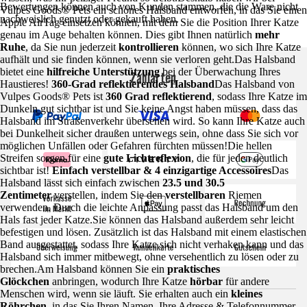
Bewertungen können auch von Kunden stammen, die die Ware nicht
Vulpes Goods® Pets ein schönes Halsband entworfen, in das Sie einen
nachweislich genutzt oder gekauft haben.
Apple AirTag einsetzen können, mit dem Sie die Position Ihrer Katze
genau im Auge behalten können. Dies gibt Ihnen natürlich
mehr
Ruhe
, da Sie nun jederzeit
kontrollieren
können, wo sich Ihre Katze
aufhält und sie finden können, wenn sie verloren geht.Das Halsband
bietet eine
hilfreiche Unterstützung
bei der Überwachung Ihres
Zahlarten
Haustieres!
360-Grad reflektierendes Halsband
Das Halsband von
Vulpes Goods® Pets ist
360 Grad reflektierend
, sodass Ihre Katze im
Dunkeln gut sichtbar ist und Sie keine Angst haben müssen, dass das
Halsband im Straßenverkehr übersehen wird. So kann Ihre Katze auch
bei Dunkelheit sicher draußen unterwegs sein, ohne dass Sie sich vor
möglichen Unfällen oder Gefahren fürchten müssen!Die hellen
Streifen sorgen für eine
gute Lichtreflexion
, die für jeden deutlich
sichtbar ist!
Einfach verstellbar & 4 einzigartige Accessoires
Das
Halsband lässt sich einfach zwischen
23.5 und 30.5
Zentimeter
verstellen, indem Sie den
verstellbaren
Riemen
verwenden. Durch die leichte Anpassung passt das Halsband um den
Hals fast jeder Katze.Sie können das Halsband außerdem sehr leicht
befestigen und lösen. Zusätzlich ist das Halsband mit einem elastischen
Band ausgestattet, sodass Ihre Katze sich nicht verhaken kann und das
Halsband sich immer mitbewegt, ohne versehentlich zu lösen oder zu
brechen.Am Halsband können Sie ein
praktisches
Glöckchen
anbringen, wodurch Ihre Katze
hörbar
für andere
Menschen wird, wenn sie läuft. Sie erhalten auch ein
kleines
Röhrchen
, in das Sie Ihren Namen, Ihre Adresse & Telefonnummer