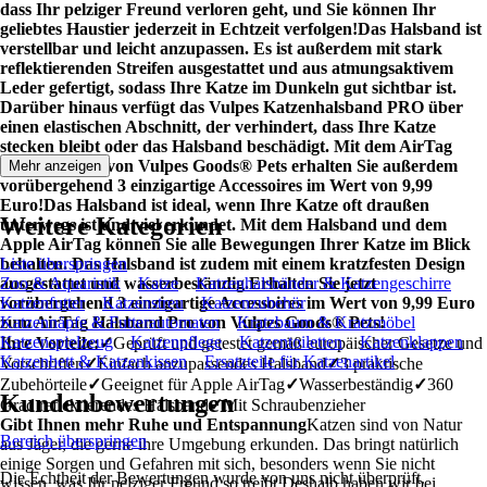
dass Ihr pelziger Freund verloren geht, und Sie können Ihr
geliebtes Haustier jederzeit in Echtzeit verfolgen!
Das Halsband ist
verstellbar und leicht anzupassen. Es ist außerdem mit stark
reflektierenden Streifen ausgestattet und aus atmungsaktivem
Leder gefertigt, sodass Ihre Katze im Dunkeln gut sichtbar ist.
Darüber hinaus verfügt das Vulpes Katzenhalsband PRO über
einen elastischen Abschnitt, der verhindert, dass Ihre Katze
stecken bleibt oder das Halsband beschädigt. Mit dem AirTag
Halsband Pro von Vulpes Goods® Pets erhalten Sie außerdem
Mehr anzeigen
vorübergehend 3 einzigartige Accessoires im Wert von 9,99
Euro!
Das Halsband ist ideal, wenn Ihre Katze oft draußen
Weitere Kategorien
unterwegs ist und viel erkundet. Mit dem Halsband und dem
Apple AirTag können Sie alle Bewegungen Ihrer Katze im Blick
behalten. Das Halsband ist zudem mit einem kratzfesten Design
Liste überspringen
ausgestattet und wasserbeständig.
Zoo & Aquaristik
Katze
Katzenhalsbänder & Katzengeschirre
Erhalten Sie jetzt
vorübergehend 3 einzigartige Accessoires im Wert von 9,99 Euro
Katzenfutter
Katzenstreu
Katzenzubehör
zum AirTag Halsband Pro von Vulpes Goods® Pets!
Katzennäpfe & Futterautomaten
Kratzbaum & Kratzmöbel
Katzenspielzeug
Katzenpflege
Katzentoiletten
Katzenklappen
Ihre Vorteile:
✓
Geprüft und getestet gemäß europäischer Gesetze und
Katzenbett & Katzenkissen
Ersatzteile für Katzenartikel
Vorschriften
✓
Einfach anzupassendes Halsband
✓
3 praktische
Zubehörteile
✓
Geeignet für Apple AirTag
✓
Wasserbeständig
✓
360
Kundenbewertungen
Grad reflektierendes Halsband
✓
Mit Schraubenzieher
Gibt Ihnen mehr Ruhe und Entspannung
Katzen sind von Natur
Bereich überspringen
aus Jäger, die gerne ihre Umgebung erkunden. Das bringt natürlich
einige Sorgen und Gefahren mit sich, besonders wenn Sie nicht
Die Echtheit der Bewertungen wurde von uns nicht überprüft.
wissen, was Ihr pelziger Freund so treibt.Deshalb haben wir bei