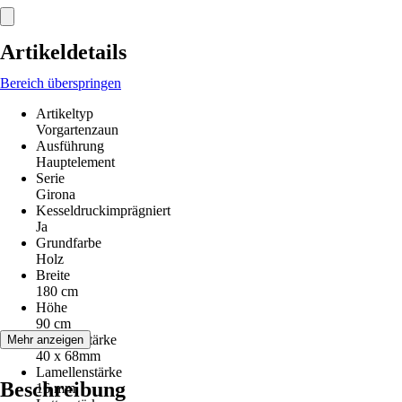
Artikeldetails
Bereich überspringen
Artikeltyp
Vorgartenzaun
Ausführung
Hauptelement
Serie
Girona
Kesseldruckimprägniert
Ja
Grundfarbe
Holz
Breite
180 cm
Höhe
90 cm
Rahmenstärke
Mehr anzeigen
40 x 68mm
Lamellenstärke
Beschreibung
16 mm