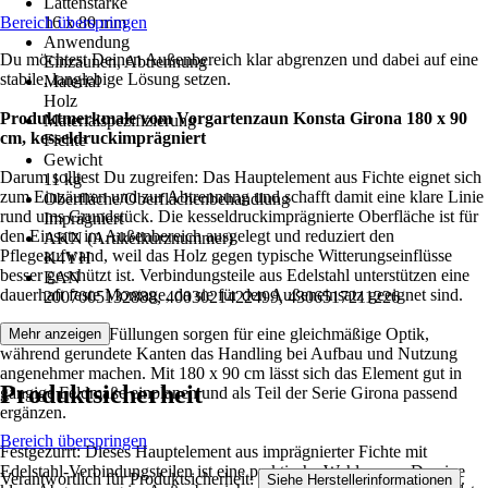
Lattenstärke
Bereich überspringen
16 x 80 mm
Anwendung
Du möchtest Deinen Außenbereich klar abgrenzen und dabei auf eine
Einzäunen, Abtrennung
stabile, langlebige Lösung setzen.
Material
Holz
Produktmerkmale vom Vorgartenzaun Konsta Girona 180 x 90
Materialspezifizierung
cm, kesseldruckimprägniert
Fichte
Gewicht
Darum solltest Du zugreifen: Das Hauptelement aus Fichte eignet sich
11 kg
zum Einzäunen und zur Abtrennung und schafft damit eine klare Linie
Oberfläche/Oberflächenbehandlung
rund ums Grundstück. Die kesseldruckimprägnierte Oberfläche ist für
Imprägniert
den Einsatz im Außenbereich ausgelegt und reduziert den
AKN (Artikelkurznummer)
Pflegeaufwand, weil das Holz gegen typische Witterungseinflüsse
K4YH
besser geschützt ist. Verbindungsteile aus Edelstahl unterstützen eine
EAN
dauerhaft feste Montage, da sie für den Außeneinsatz geeignet sind.
2007005132888, 4003021422499, 4306517211226
Die profilierten Füllungen sorgen für eine gleichmäßige Optik,
Mehr anzeigen
während gerundete Kanten das Handling bei Aufbau und Nutzung
angenehmer machen. Mit 180 x 90 cm lässt sich das Element gut in
Produktsicherheit
gängige Feldmaße einplanen und als Teil der Serie Girona passend
ergänzen.
Bereich überspringen
Festgezurrt: Dieses Hauptelement aus imprägnierter Fichte mit
Edelstahl-Verbindungsteilen ist eine praktische Wahl, wenn Du eine
Verantwortlich für Produktsicherheit:
.
Siehe Herstellerinformationen