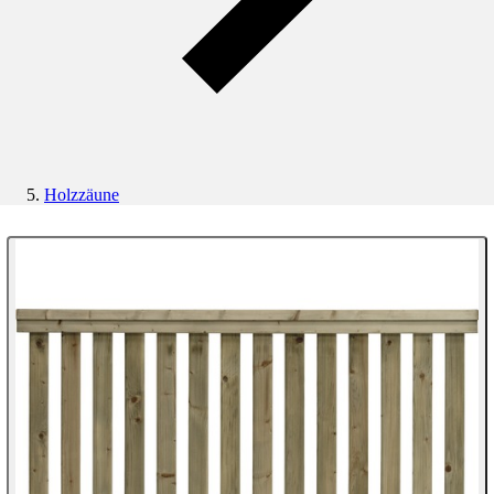
Holzzäune