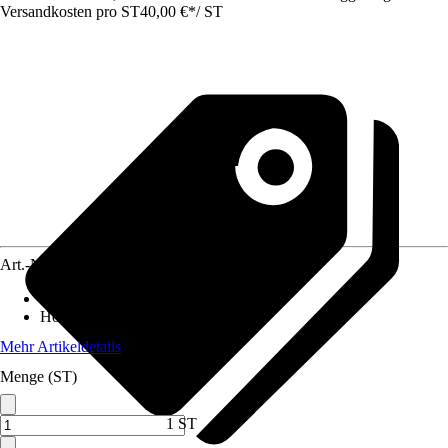
Versandkosten pro ST
40,00 €
*
/
ST
Art.-Nr.
5637199
Breite
:
180 cm
Höhe
:
90 cm
Mehr Artikeldetails
Menge (ST)
1 ST