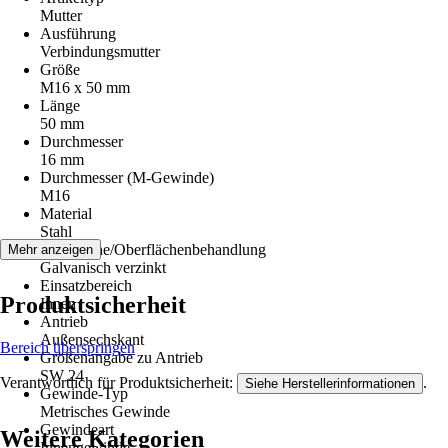
Mutter
Ausführung
Verbindungsmutter
Größe
M16 x 50 mm
Länge
50 mm
Durchmesser
16 mm
Durchmesser (M-Gewinde)
M16
Material
Stahl
Oberfläche/Oberflächenbehandlung
Mehr anzeigen
Galvanisch verzinkt
Einsatzbereich
Produktsicherheit
Innen
Antrieb
Außensechskant
Bereich überspringen
Größenangabe zu Antrieb
SW 24
Verantwortlich für Produktsicherheit:
.
Siehe Herstellerinformationen
Gewinde-Typ
Metrisches Gewinde
Gewindeart
Weitere Kategorien
Innengewinde