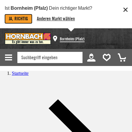
Ist
Bornheim (Pfalz)
Dein richtiger Markt?
JA, RICHTIG
Anderen Markt wählen
Bornheim (Pfalz)
Startseite