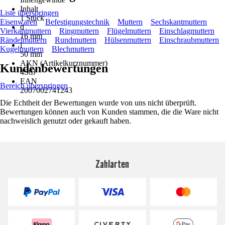
Inhalt
Liste überspringen
1 Stück
Eisenwaren
Befestigungstechnik
Muttern
Sechskantmuttern
d
Vierkantmuttern
Ringmuttern
Flügelmuttern
Einschlagmuttern
16 mm
Rändelmuttern
Rundmuttern
Hülsenmuttern
Einschraubmuttern
l
Kugelmuttern
Blechmuttern
50 mm
AKN (Artikelkurznummer)
Kundenbewertungen
4S8J
EAN
Bereich überspringen
2007002741243
Die Echtheit der Bewertungen wurde von uns nicht überprüft.
Bewertungen können auch von Kunden stammen, die die Ware nicht
nachweislich genutzt oder gekauft haben.
Zahlarten