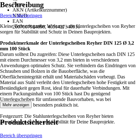
Beschreibung
7 mm
AKN (Artikelkurznummer)
Bereich überspringen
NNUD
EAN
Kleine Teile mit großer Wirkung – die Unterlegscheiben von Reyher
2007007984898, 4051427340916
sorgen für Stabilität und Schutz in Deinen Bauprojekten.
Produktmerkmale der Unterlegscheiben Reyher DIN 125 Ø 3,2
mm 100 Stück
Darum solltest Du zugreifen: Diese Unterlegscheiben nach DIN 125
mit einem Durchmesser von 3,2 mm bieten in verschiedenen
Anwendungen optimalen Schutz. Sie verhindern das Eindringen von
Schrauben und Bolzen in die Bauoberfläche, was die
Oberflächenintegrität erhält und Materialschäden vorbeugt. Das
Material aus Stahl verleiht den Unterlegscheiben hohe Festigkeit und
Beständigkeit gegen Rost, ideal für dauerhafte Verbindungen. Mit
einem Packungsinhalt von 100 Stück hast Du genügend
Unterlegscheiben für umfassende Bauvorhaben, was bei
Serienmontagen besonders praktisch ist.
Mehr anzeigen
Festgezurrt: Die Stahlunterlegscheiben von Reyher bieten
Produktsicherheit
zuverlässigen Schutz und Stabilität für Deine Bauprojekte.
Bereich überspringen