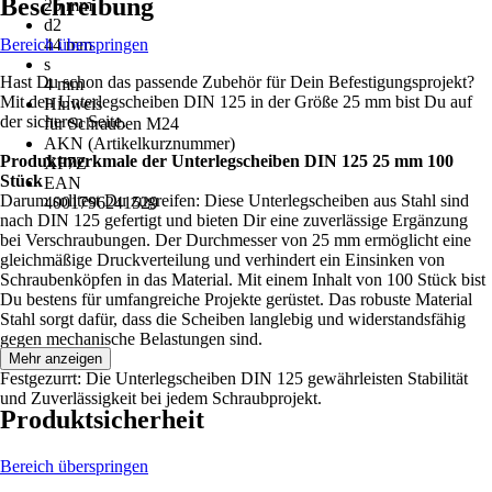
Beschreibung
25 mm
d2
Bereich überspringen
44 mm
s
Hast Du schon das passende Zubehör für Dein Befestigungsprojekt?
4 mm
Mit den Unterlegscheiben DIN 125 in der Größe 25 mm bist Du auf
Hinweis
der sicheren Seite.
für Schrauben M24
AKN (Artikelkurznummer)
Produktmerkmale der Unterlegscheiben DIN 125 25 mm 100
XF7Z
Stück
EAN
Darum solltest Du zugreifen: Diese Unterlegscheiben aus Stahl sind
4001796241529
nach DIN 125 gefertigt und bieten Dir eine zuverlässige Ergänzung
bei Verschraubungen. Der Durchmesser von 25 mm ermöglicht eine
gleichmäßige Druckverteilung und verhindert ein Einsinken von
Schraubenköpfen in das Material. Mit einem Inhalt von 100 Stück bist
Du bestens für umfangreiche Projekte gerüstet. Das robuste Material
Stahl sorgt dafür, dass die Scheiben langlebig und widerstandsfähig
gegen mechanische Belastungen sind.
Mehr anzeigen
Festgezurrt: Die Unterlegscheiben DIN 125 gewährleisten Stabilität
und Zuverlässigkeit bei jedem Schraubprojekt.
Produktsicherheit
Bereich überspringen