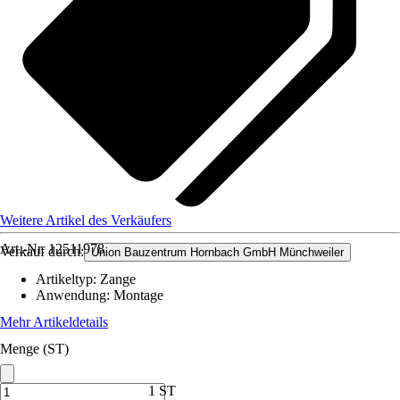
Weitere Artikel des Verkäufers
Art.-Nr.
12511978
Verkauf durch:
Union Bauzentrum Hornbach GmbH Münchweiler
Artikeltyp
:
Zange
Anwendung
:
Montage
Mehr Artikeldetails
Menge (ST)
1 ST