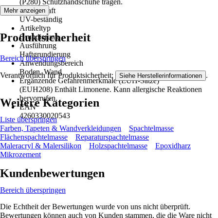
(P280) Schutzhandschuhe tragen.
Eigenschaft
Mehr anzeigen
UV-beständig
Artikeltyp
Produktsicherheit
Grundierung
Ausführung
Haftgrundierung
Bereich überspringen
Anwendungsbereich
Boden, Wand
Verantwortlich für Produktsicherheit:
.
Siehe Herstellerinformationen
Ergänzende Gefahrenmerkmale (EUH-Sätze)
(EUH208) Enthält Limonene. Kann allergische Reaktionen
hervorrufen.
Weitere Kategorien
EAN
4260330020543
Liste überspringen
Farben, Tapeten & Wandverkleidungen
Spachtelmasse
Flächenspachtelmasse
Reparaturspachtelmasse
Maleracryl & Malersilikon
Holzspachtelmasse
Epoxidharz
Mikrozement
Kundenbewertungen
Bereich überspringen
Die Echtheit der Bewertungen wurde von uns nicht überprüft.
Bewertungen können auch von Kunden stammen, die die Ware nicht