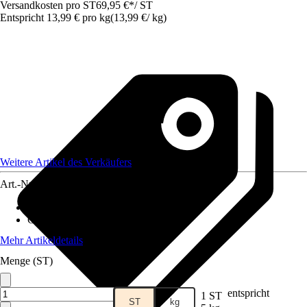
Versandkosten pro ST
69,95 €
*
/
ST
Entspricht 13,99 € pro kg
(
13,99 €
/
kg
)
Weitere Artikel des Verkäufers
Art.-Nr.
12741675
Einsatzbereich
:
Innenbereich, Wand
Geeignete Untergründe
:
Innenputze
Mehr Artikeldetails
Menge (ST)
entspricht
1 ST
ST
kg