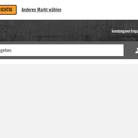
RICHTIG
Anderen Markt wählen
Sendungsverfolg