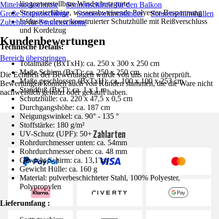
längenverstellbare Windschutzgurte
Mittelstockschirme
Sonnenschirme für den Balkon
Strapazierfähige, wasserabweisende Polyester-Bespannung
Große Sonnenschirme
Sonnenschirmständer
Sonnenschirmhüllen
Inklusive clever konstruierter Schutzhülle mit Reißverschluss
Zubehör für Sonnenschirme
und Kordelzug
Kundenbewertungen
Technische Details:
Bereich überspringen
Totalmaße (BxTxH): ca. 250 x 300 x 250 cm
Maße Schirm (BxT): ca. 250 x 250 cm
Die Echtheit der Bewertungen wurde von uns nicht überprüft.
Maße geschlossen (BxTxH): ca. 100 x 100 x 253 cm
Bewertungen können auch von Kunden stammen, die die Ware nicht
Standfuß (BxT): ca. 1 x 1 m
nachweislich genutzt oder gekauft haben.
Schutzhülle: ca. 220 x 47,5 x 0,5 cm
Durchgangshöhe: ca. 187 cm
Neigungswinkel: ca. 90° - 135 °
Stoffstärke: 180 g/m²
Zahlarten
UV-Schutz (UPF): 50+
Rohrdurchmesser unten: ca. 54mm
Rohrdurchmesser oben: ca. 48 mm
Gewicht Schirm: ca. 13,1 kg
Gewicht Hülle: ca. 160 g
Material: pulverbeschichteter Stahl, 100% Polyester,
Polypropylen
Lieferumfang :