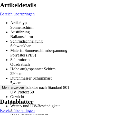
Artikeldetails
Bereich überspringen
Artikeltyp
Sonnenschirm
Ausführung
Balkonschirm
Schirmdachneigung
Schwenkbar
Material Sonnenschirmbespannung
Polyester (PES)
Schirmform
Quadratisch
Höhe aufgespannter Schirm
250 cm
Durchmesser Schirmmast
5,4 cm
UV-Schutzfaktor nach Standard 801
Mehr anzeigen
UV Protect 50+
Gewicht
Datenblätter
13,26 kg
Wetter- und UV-Beständigkeit
Bereich überspringen
Ja