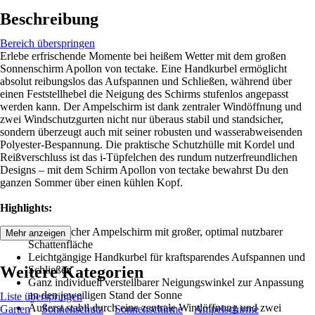
Beschreibung
Bereich überspringen
Erlebe erfrischende Momente bei heißem Wetter mit dem großen
Sonnenschirm Apollon von tectake. Eine Handkurbel ermöglicht
absolut reibungslos das Aufspannen und Schließen, während über
einen Feststellhebel die Neigung des Schirms stufenlos angepasst
werden kann. Der Ampelschirm ist dank zentraler Windöffnung und
zwei Windschutzgurten nicht nur überaus stabil und standsicher,
sondern überzeugt auch mit seiner robusten und wasserabweisenden
Polyester-Bespannung. Die praktische Schutzhülle mit Kordel und
Reißverschluss ist das i-Tüpfelchen des rundum nutzerfreundlichen
Designs – mit dem Schirm Apollon von tectake bewahrst Du den
ganzen Sommer über einen kühlen Kopf.
Highlights:
Quadratischer Ampelschirm mit großer, optimal nutzbarer
Mehr anzeigen
Schattenfläche
Leichtgängige Handkurbel für kraftsparendes Aufspannen und
Weitere Kategorien
Schließen
Ganz individuell verstellbarer Neigungswinkel zur Anpassung
an den jeweiligen Stand der Sonne
Liste überspringen
Äußerst stabil durch eine zentrale Windöffnung und zwei
Garten
Sonnenschutz
Sonnenschirme
Ampelschirme