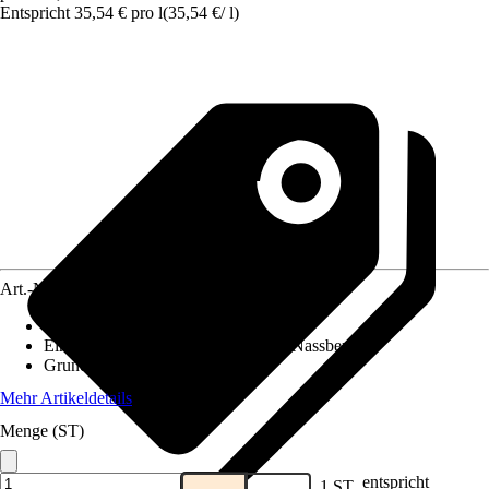
Entspricht 35,54 € pro l
(
35,54 €
/
l
)
Art.-Nr.
12576505
Verwendbar für
:
Keramik, Fugen, Glas
Einsatzbereich
:
Innen, Feuchtraum, Nassbereich
Grundfarbe
:
Weiß
Mehr Artikeldetails
Menge (ST)
entspricht
1 ST