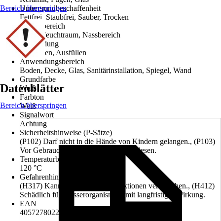
Bereich überspringen
Untergrundbeschaffenheit
Fettfrei, Staubfrei, Sauber, Trocken
Einsatzbereich
Innen, Feuchtraum, Nassbereich
Anwendung
Abdichten, Ausfüllen
Anwendungsbereich
Boden, Decke, Glas, Sanitärinstallation, Spiegel, Wand
Grundfarbe
Datenblätter
Weiß
Farbton
Bereich überspringen
Weiß
Signalwort
Achtung
Sicherheitshinweise (P-Sätze)
(P102) Darf nicht in die Hände von Kindern gelangen., (P103)
Vor Gebrauch Kennzeichnungsetikett lesen.
Temperaturbeständigkeit (bis zu)
120 °C
Gefahrenhinweise (H-Sätze)
(H317) Kann allergische Hautreaktionen verursachen., (H412)
Schädlich für Wasserorganismen, mit langfristiger Wirkung.
EAN
4057278022025