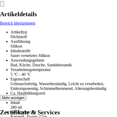
Artikeldetails
Bereich überspringen
Artikeltyp
Dichtstoff
Ausführung
Silikon
Inhaltsstoffe
Sauer vernetztes Silikon
Anwendungsgebiete
Bad, Küche, Dusche, Sanitärkeramik
Verarbeitungstemperatur
5 °C - 40 °C
Eigenschaft
Gebrauchsfertig, Wasserbeständig, Leicht zu verarbeiten,
Einkomponentig, Schimmelhemmend, Alterungsbeständig
Ca. Hautbildungszeit
15 min
Mehr anzeigen
Inhalt
280 ml
Zertifikate & Services
Verwendbar für
Keramik, Fugen, Glas