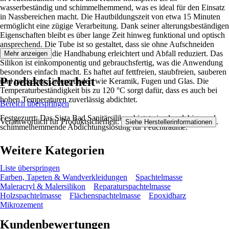
wasserbeständig und schimmelhemmend, was es ideal für den Einsatz
in Nassbereichen macht. Die Hautbildungszeit von etwa 15 Minuten
ermöglicht eine zügige Verarbeitung. Dank seiner alterungsbeständigen
Eigenschaften bleibt es über lange Zeit hinweg funktional und optisch
ansprechend. Die Tube ist so gestaltet, dass sie ohne Aufschneiden
auskommt, was die Handhabung erleichtert und Abfall reduziert. Das
Mehr anzeigen
Silikon ist einkomponentig und gebrauchsfertig, was die Anwendung
besonders einfach macht. Es haftet auf fettfreien, staubfreien, sauberen
Produktsicherheit
und trockenen Untergründen wie Keramik, Fugen und Glas. Die
Temperaturbeständigkeit bis zu 120 °C sorgt dafür, dass es auch bei
hohen Temperaturen zuverlässig abdichtet.
Bereich überspringen
Festgezurrt: Das Sista Bad Sanitärsilikon bietet eine langlebige und
Verantwortlich für Produktsicherheit:
.
Siehe Herstellerinformationen
schimmelhemmende Abdichtungslösung für Feuchträume.
Weitere Kategorien
Liste überspringen
Farben, Tapeten & Wandverkleidungen
Spachtelmasse
Maleracryl & Malersilikon
Reparaturspachtelmasse
Holzspachtelmasse
Flächenspachtelmasse
Epoxidharz
Mikrozement
Kundenbewertungen