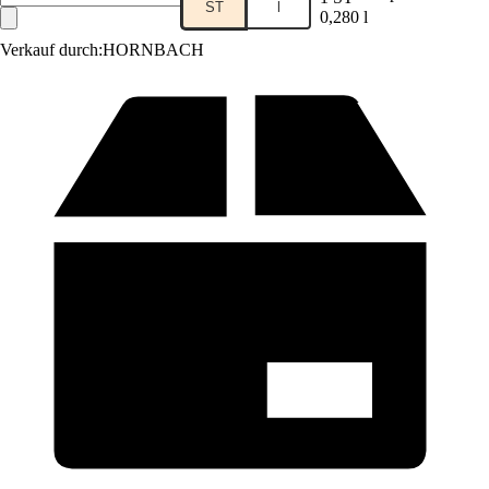
ST
l
0,280 l
Verkauf durch:
HORNBACH