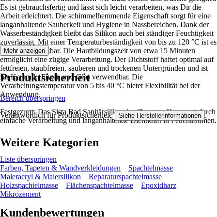
Es ist gebrauchsfertig und lässt sich leicht verarbeiten, was Dir die
Arbeit erleichtert. Die schimmelhemmende Eigenschaft sorgt für eine
langanhaltende Sauberkeit und Hygiene in Nassbereichen. Dank der
Wasserbeständigkeit bleibt das Silikon auch bei ständiger Feuchtigkeit
zuverlässig. Mit einer Temperaturbeständigkeit von bis zu 120 °C ist es
vielseitig einsetzbar. Die Hautbildungszeit von etwa 15 Minuten
Mehr anzeigen
ermöglicht eine zügige Verarbeitung. Der Dichtstoff haftet optimal auf
fettfreien, staubfreien, sauberen und trockenen Untergründen und ist
Produktsicherheit
für Keramik, Fugen und Glas verwendbar. Die
Verarbeitungstemperatur von 5 bis 40 °C bietet Flexibilität bei der
Anwendung.
Bereich überspringen
Festgezurrt: Das Sista Bad Sanitärsilikon in silbergrau überzeugt durch
Verantwortlich für Produktsicherheit:
.
Siehe Herstellerinformationen
einfache Verarbeitung und langanhaltende Dichtkraft in Feuchträumen.
Weitere Kategorien
Liste überspringen
Farben, Tapeten & Wandverkleidungen
Spachtelmasse
Maleracryl & Malersilikon
Reparaturspachtelmasse
Holzspachtelmasse
Flächenspachtelmasse
Epoxidharz
Mikrozement
Kundenbewertungen