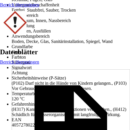
Bereich überspringen
Untergrundbeschaffenheit
Fettfrei, Staubfrei, Sauber, Trocken
Einsatzbereich
Feuchtraum, Innen, Nassbereich
Anwendung
Abdichten, Ausfüllen
Anwendungsbereich
Boden, Decke, Glas, Sanitärinstallation, Spiegel, Wand
Grundfarbe
Datenblätter
Grau
Farbton
Bereich überspringen
Silbergrau
Signalwort
Achtung
Sicherheitshinweise (P-Sätze)
(P102) Darf nicht in die Hände von Kindern gelangen., (P103)
Vor Gebrauch Kennzeichnungsetikett lesen.
Temperaturbeständigkeit (bis zu)
120 °C
Gefahrenhinweise (H-Sätze)
(H317) Kann allergische Hautreaktionen verursachen., (H412)
Schädlich für Wasserorganismen, mit langfristiger Wirkung.
EAN
4057278022063