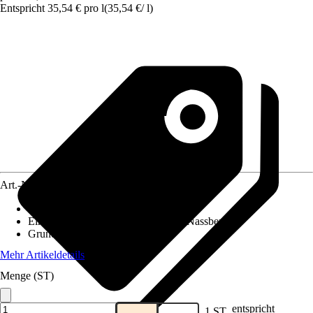
Entspricht 35,54 € pro l
(
35,54 €
/
l
)
Art.-Nr.
12550046
Verwendbar für
:
Keramik, Fugen, Glas
Einsatzbereich
:
Feuchtraum, Innen, Nassbereich
Grundfarbe
:
Grau
Mehr Artikeldetails
Menge (ST)
entspricht
1 ST