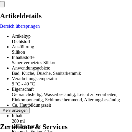
Artikeldetails
Bereich überspringen
Artikeltyp
Dichtstoff
Ausführung
Silikon
Inhaltsstoffe
Sauer vernetztes Silikon
Anwendungsgebiete
Bad, Küche, Dusche, Sanitärkeramik
Verarbeitungstemperatur
5 °C - 40 °C
Eigenschaft
Gebrauchsfertig, Wasserbeständig, Leicht zu verarbeiten,
Einkomponentig, Schimmelhemmend, Alterungsbeständig
Ca. Hautbildungszeit
15 min
Mehr anzeigen
Inhalt
280 ml
Zertifikate & Services
Verwendbar für
Keramik, Fugen, Glas