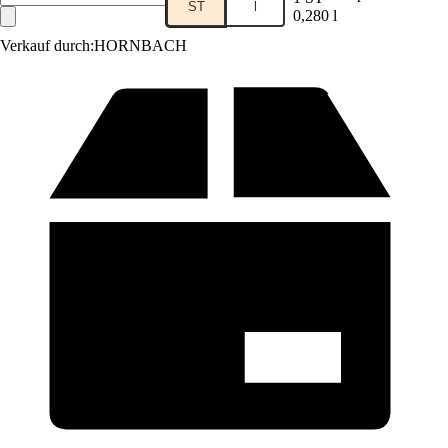
ST
l
0,280 l
Verkauf durch:
HORNBACH