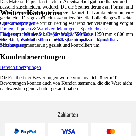
Das Material Papier lässt sich im Arbeitsablauf gut handhaben und
passend zuschneiden, wodurch Du die Segmentierung an Format und
Weitere Kategorien
Verlauf Deiner Wandfläche anpassen kannst. In Kombination mit einer
geeigneten Designspachtelmasse unterstützt die Folie die gewünschte
Optik, indem sie die Strukturierung während der Verarbeitung vorgibt.
Liste überspringen
Farben, Tapeten & Wandverkleidungen
Spachtelmasse
Festgezurrt: Mit der Sika® SikaWall®-550 Folie 1250 mm x 800 mm
Flächenspachtelmasse
Reparaturspachtelmasse
setzt Du im Innenbereich eine Sichtbetonoptik mit klarer
Maleracryl & Malersilikon
Holzspachtelmasse
Epoxidharz
Schalungssegmentierung gezielt und kontrolliert um.
Mikrozement
Kundenbewertungen
Bereich überspringen
Die Echtheit der Bewertungen wurde von uns nicht überprüft.
Bewertungen können auch von Kunden stammen, die die Ware nicht
nachweislich genutzt oder gekauft haben.
Zahlarten