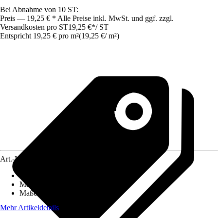
Bei Abnahme von 10 ST:
Preis — 19,25 € * Alle Preise inkl. MwSt. und ggf. zzgl.
Versandkosten pro ST
19,25 €
*
/
ST
Entspricht 19,25 € pro m²
(
19,25 €
/
m²
)
Art.-Nr.
12177767
Einsatzbereich
:
Innen
Material
:
Papier
Maße
:
1,25 x 0,8 m
Mehr Artikeldetails