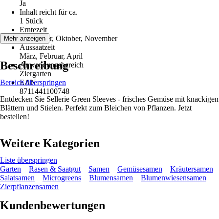
Ja
Inhalt reicht für ca.
1 Stück
Erntezeit
September, Oktober, November
Mehr anzeigen
Aussaatzeit
März, Februar, April
Beschreibung
Anwendungsbereich
Ziergarten
Bereich überspringen
EAN
8711441100748
Entdecken Sie Sellerie Green Sleeves - frisches Gemüse mit knackigen
Blättern und Stielen. Perfekt zum Bleichen von Pflanzen. Jetzt
bestellen!
Weitere Kategorien
Liste überspringen
Garten
Rasen & Saatgut
Samen
Gemüsesamen
Kräutersamen
Salatsamen
Microgreens
Blumensamen
Blumenwiesensamen
Zierpflanzensamen
Kundenbewertungen