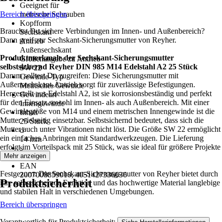
Geeignet für
Bereich überspringen
metrische Schrauben
Kopfform
Brauchst Du sichere Verbindungen im Innen- und Außenbereich?
Sechskant
Dann greif zur Sechskant-Sicherungsmutter von Reyher.
Antrieb
Außensechskant
Produktmerkmale der Sechskant-Sicherungsmutter
Größenangabe zu Antrieb
selbstsichernd Reyher DIN 985 M14 Edelstahl A2 25 Stück
SW 22
Darum solltest Du zugreifen: Diese Sicherungsmutter mit
Gewinde-Typ
Außensechskant-Antrieb sorgt für zuverlässige Befestigungen.
Metrisches Gewinde
Hergestellt aus Edelstahl A2, ist sie korrosionsbeständig und perfekt
Gewindeart
für den Einsatz sowohl im Innen- als auch Außenbereich. Mit einer
Innengewinde
Gewindegröße von M14 und einem metrischen Innengewinde ist die
Inhalt
Mutter vielseitig einsetzbar. Selbstsichernd bedeutet, dass sich die
25 Stück
Mutter auch unter Vibrationen nicht löst. Die Größe SW 22 ermöglicht
d
ein einfaches Anbringen mit Standardwerkzeugen. Die Lieferung
14 mm
erfolgt im Vorteilspack mit 25 Stück, was sie ideal für größere Projekte
s
macht.
Mehr anzeigen
22 mm
EAN
Festgezurrt: Die Sechskant-Sicherungsmutter von Reyher bietet durch
2007008859010, 4051427336636
Produktsicherheit
ihre selbstsichernde Funktion und das hochwertige Material langlebige
und stabilen Halt in verschiedenen Umgebungen.
Bereich überspringen
Verantwortlich für Produktsicherheit:
.