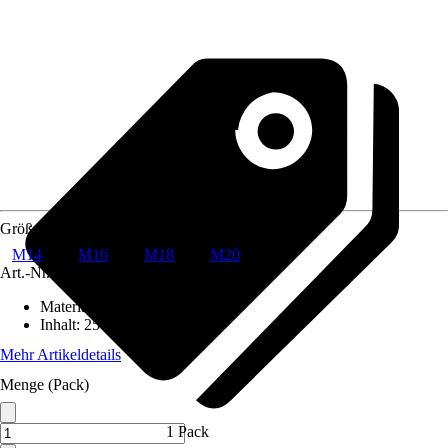
Größe
M14
M16
M18
M20
Art.-Nr.
10510130
Material
:
Edelstahl, A2
Inhalt
:
25 Stück
Mehr Artikeldetails
Menge (Pack)
1 Pack