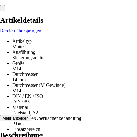
Artikeldetails
Bereich überspringen
Artikeltyp
Mutter
Ausführung
Sicherungsmutter
Größe
M14
Durchmesser
14 mm
Durchmesser (M-Gewinde)
M14
DIN / EN / ISO
DIN 985
Material
Edelstahl, A2
Oberfläche/Oberflächenbehandlung
Mehr anzeigen
Blank
Einsatzbereich
Beschreibung
Außen, Innen