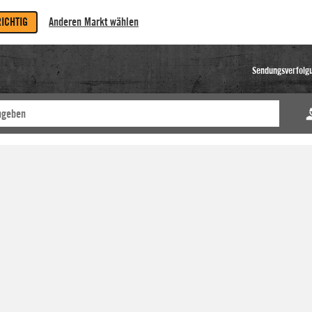
RICHTIG
Anderen Markt wählen
Sendungsverfolg