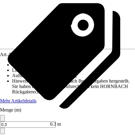
Art.-Nr.
12486756
Maße (BxH)
:
60 cm x maximaal 10 m
Lichtdurchlässigkeit
:
Transparent
Aufhängungsart
:
Klettbefestigung
Hinweis: Dieser Artikel wird nach Ihren Vorgaben hergestellt.
Sie haben daher kein Widerrufsrecht und kein HORNBACH
Rückgaberecht.
Mehr Artikeldetails
Menge (m)
Verkauf durch:
HORNBACH
0.3 m