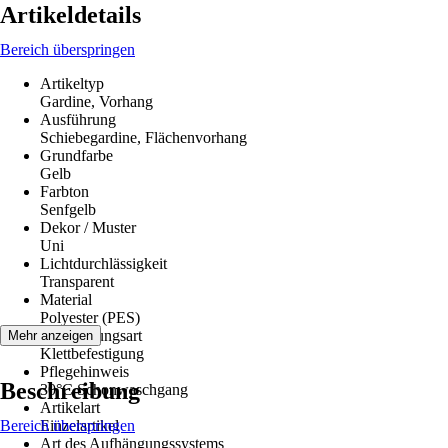
Artikeldetails
Bereich überspringen
Artikeltyp
Gardine, Vorhang
Ausführung
Schiebegardine, Flächenvorhang
Grundfarbe
Gelb
Farbton
Senfgelb
Dekor / Muster
Uni
Lichtdurchlässigkeit
Transparent
Material
Polyester (PES)
Aufhängungsart
Mehr anzeigen
Klettbefestigung
Pflegehinweis
Beschreibung
30°C Schonwaschgang
Artikelart
Bereich überspringen
Einzelartikel
Art des Aufhängungssystems