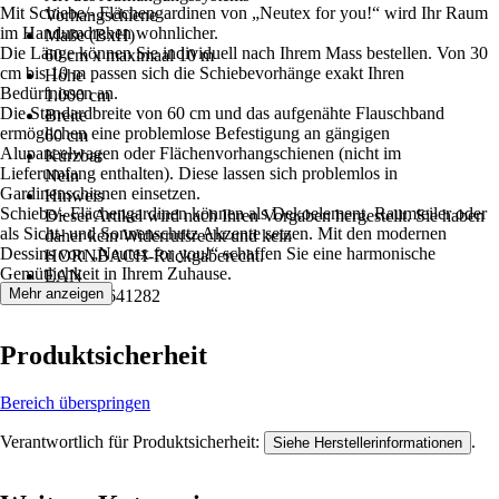
Mit Schiebe/- Flächengardinen von „Neutex for you!“ wird Ihr Raum
Vorhangschiene
im Handumdrehen wohnlicher.
Maße (BxH)
Die Länge können Sie individuell nach Ihrem Mass bestellen. Von 30
60 cm x maximaal 10 m
cm bis 10 m passen sich die Schiebevorhänge exakt Ihren
Höhe
Bedürfnissen an.
1.000 cm
Die Standardbreite von 60 cm und das aufgenähte Flauschband
Breite
ermöglichen eine problemlose Befestigung an gängigen
60 cm
Alupaneelwagen oder Flächenvorhangschienen (nicht im
Kürzbar
Lieferumfang enthalten). Diese lassen sich problemlos in
Nein
Gardinenschienen einsetzen.
Hinweis
Schiebe/- Flächengardinen können als Dekoelement, Raumteiler oder
Dieser Artikel wird nach Ihren Vorgaben hergestellt. Sie haben
als Sicht- und Sonnenschutz Akzente setzen. Mit den modernen
daher kein Widerrufsrecht und kein
Dessins von „Neutex for you!“ schaffen Sie eine harmonische
HORNBACH‑Rückgaberecht.
Gemütlichkeit in Ihrem Zuhause.
EAN
Mehr anzeigen
4006470641282
Produktsicherheit
Bereich überspringen
Verantwortlich für Produktsicherheit:
.
Siehe Herstellerinformationen