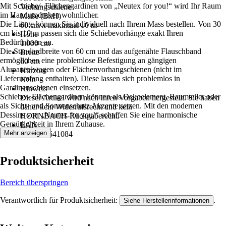
Mit Schiebe/- Flächengardinen von „Neutex for you!“ wird Ihr Raum
Vorhangschiene
im Handumdrehen wohnlicher.
Maße (BxH)
Die Länge können Sie individuell nach Ihrem Mass bestellen. Von 30
60 cm x maximaal 10 m
cm bis 10 m passen sich die Schiebevorhänge exakt Ihren
Höhe
Bedürfnissen an.
1.000 cm
Die Standardbreite von 60 cm und das aufgenähte Flauschband
Breite
ermöglichen eine problemlose Befestigung an gängigen
60 cm
Alupaneelwagen oder Flächenvorhangschienen (nicht im
Kürzbar
Lieferumfang enthalten). Diese lassen sich problemlos in
Nein
Gardinenschienen einsetzen.
Hinweis
Schiebe/- Flächengardinen können als Dekoelement, Raumteiler oder
Dieser Artikel wird nach Ihren Vorgaben hergestellt. Sie haben
als Sicht- und Sonnenschutz Akzente setzen. Mit den modernen
daher kein Widerrufsrecht und kein
Dessins von „Neutex for you!“ schaffen Sie eine harmonische
HORNBACH‑Rückgaberecht.
Gemütlichkeit in Ihrem Zuhause.
EAN
Mehr anzeigen
4006470641084
Produktsicherheit
Bereich überspringen
Verantwortlich für Produktsicherheit:
.
Siehe Herstellerinformationen