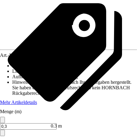
Art.-Nr.
12486742
Maße (BxH)
:
60 cm x maximaal 10 m
Lichtdurchlässigkeit
:
Tageslicht
Aufhängungsart
:
Klettbefestigung
Hinweis: Dieser Artikel wird nach Ihren Vorgaben hergestellt.
Sie haben daher kein Widerrufsrecht und kein HORNBACH
Rückgaberecht.
Mehr Artikeldetails
Menge (m)
Verkauf durch:
HORNBACH
0.3 m