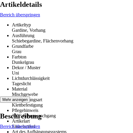
Artikeldetails
Bereich überspringen
Artikeltyp
Gardine, Vorhang
Ausführung
Schiebegardine, Flächenvorhang
Grundfarbe
Grau
Farbton
Dunkelgrau
Dekor / Muster
Uni
Lichtdurchlässigkeit
Tageslicht
Material
Mischgewebe
Aufhängungsart
Mehr anzeigen
Klettbefestigung
Pflegehinweis
Beschreibung
30°C Schonwaschgang
Artikelart
Bereich überspringen
Einzelartikel
Art des Aufhängungssystems