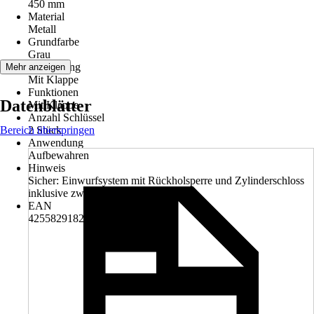
450 mm
Material
Metall
Grundfarbe
Grau
Ausstattung
Mehr anzeigen
Mit Klappe
Funktionen
Datenblätter
Mit Klappe
Anzahl Schlüssel
Bereich überspringen
2 Stück
Anwendung
Aufbewahren
Hinweis
Sicher: Einwurfsystem mit Rückholsperre und Zylinderschloss
inklusive zwei Schlüsseln
EAN
4255829182710