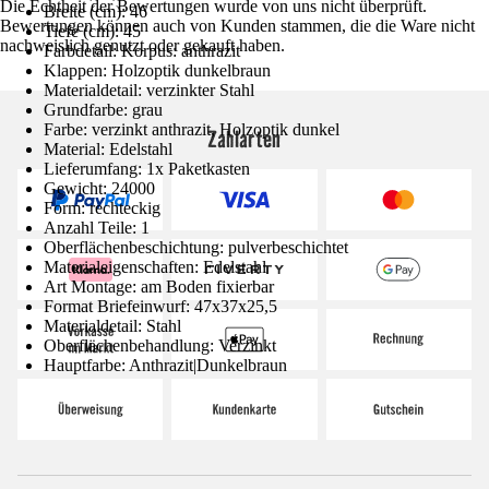
Die Echtheit der Bewertungen wurde von uns nicht überprüft.
Breite (cm): 46
Bewertungen können auch von Kunden stammen, die die Ware nicht
Tiefe (cm): 45
nachweislich genutzt oder gekauft haben.
Farbdetail: Korpus: anthrazit
Klappen: Holzoptik dunkelbraun
Materialdetail: verzinkter Stahl
Grundfarbe: grau
Farbe: verzinkt anthrazit, Holzoptik dunkel
Zahlarten
Material: Edelstahl
Lieferumfang: 1x Paketkasten
Gewicht: 24000
Form: rechteckig
Anzahl Teile: 1
Oberflächenbeschichtung: pulverbeschichtet
Materialeigenschaften: Edelstahl
Art Montage: am Boden fixierbar
Format Briefeinwurf: 47x37x25,5
Materialdetail: Stahl
Oberflächenbehandlung: Verzinkt
Hauptfarbe: Anthrazit|Dunkelbraun