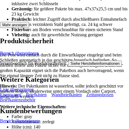
inklusive zwei Schlüsseln
Geräumig:
für größere Pakete bis max. 47x37x25,5 cm und bis
23 kg Gewicht
Praktisch:
leichter Zugriff durch abschließbares Entnahmefach
Stabil:
aus verzinktem Stahl gefertigt, ca. 24 kg schwer
Mehr anzeigen
Fixierbar:
am Boden verschraubbar für einen sicheren Stand
Vielseitig:
auch für gewerbliche Nutzung geeignet
Produktsicherheit
Bereich überspringen
Die Post wird einfach durch die Einwurfklappe eingelegt und beim
Schließen automatisch in das geschützte Innenfach befördert. So
Verantwortlich für Produktsicherheit:
.
Siehe Herstellerinformationen
bleiben Briefe und Pakete sicher vor unbefugtem Zugriff. Dank der
großen Kapazität eignet sich die Paketbox auch hervorragend, wenn
Sie einmal längere Zeit nicht zu Hause sind.
Weitere Kategorien
Hinweis:
Der Paketkasten ist wasserfest, sollte jedoch geschützt vor
Liste überspringen
starkem Regen, idealerweise unter einem Vordach oder Carport,
Eisenwaren
Briefkästen
Wandbriefkästen
Zeitungsboxen
aufgestellt werden.
Briefkastenzubehör
Weitere technische Eigenschaften:
Kundenbewertungen
Farbe: gray
Bereich überspringen
Versandzustand: zerlegt
Höhe (cm): 140