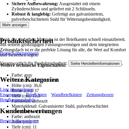
Sichere Aufbewahrung:
Ausgestattet mit einem
Zylinderschloss und geliefert mit 2 Schlüsseln.
Robust & langlebig:
Gefertigt aus galvanisiertem,
pulverbeschichtetem Stahl für Witterungsbeständigkeit.
Mehr anzeigen
Dank der einfachen Montage ist der Briefkasten schnell einsatzbereit.
Produktsicherheit
Mit seinem großzügigen Fassungsvermögen und dem integrierten
Zeitungsfach ist er die perfekte Lösung für alle, die Wert auf Komfort
Bereich überspringen
und Sicherheit legen.
Verantwortlich für Produktsicherheit:
.
Siehe Herstellerinformationen
Weitere technische Eigenschaften:
Farbe: gray
Weitere Kategorien
Versandzustand: montiert
Höhe (cm): 36,6
Liste überspringen
Breite (cm): 37
Eisenwaren
Briefkästen
Wandbriefkästen
Zeitungsboxen
Tiefe (cm): 11,3
Briefkastenzubehör
Farbdetail: anthrazit
Materialdetail: Galvanisierter Stahl, pulverbeschichtet
Kundenbewertungen
Grundfarbe: schwarz
Farbe: anthrazit
Bereich überspringen
Höhe (cm): 37
Tiefe (cm): 11