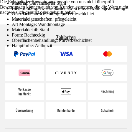
Die Echtheit der Bewertungen wurde von uns nicht überprüft.
Material: Galvanisierter Stahl
Bewertungen können auch von Kunden stammen, die die Ware nicht
Lieferumfang: 1x Briefkasten|2x Schlüssel|Montageanleitung
nachweislich genutzt oder gekauft haben.
Oberflächenbeschichtung: pulverbeschichtet
Materialeigenschaften: pflegeleicht
Art Montage: Wandmontage
Materialdetail: Stahl
Form: Rechteckig
Zahlarten
Oberflächenbehandlung: Pulverbeschichtet
Hauptfarbe: Anthrazit