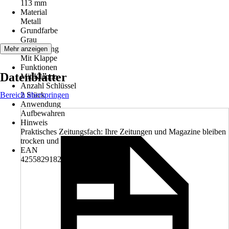
113 mm
Material
Metall
Grundfarbe
Grau
Ausstattung
Mehr anzeigen
Mit Klappe
Funktionen
Datenblätter
Mit Klappe
Anzahl Schlüssel
Bereich überspringen
2 Stück
Anwendung
Aufbewahren
Hinweis
Praktisches Zeitungsfach: Ihre Zeitungen und Magazine bleiben
trocken und ordentlich verstaut.
EAN
4255829182864