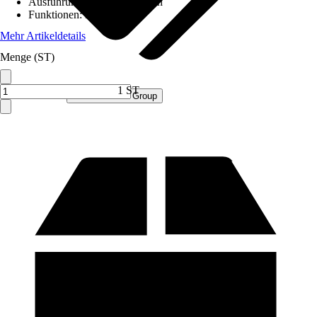
Ausführung
:
Wandbriefkasten
Funktionen
:
Mit Klappe
Mehr Artikeldetails
Menge (ST)
1 ST
Verkauf durch:
Procommerce Group