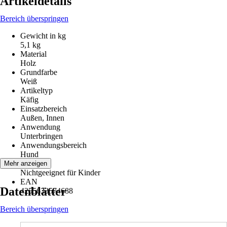
Artikeldetails
Bereich überspringen
Gewicht in kg
5,1 kg
Material
Holz
Grundfarbe
Weiß
Artikeltyp
Käfig
Einsatzbereich
Außen, Innen
Anwendung
Unterbringen
Anwendungsbereich
Hund
Hinweis
Mehr anzeigen
Nichtgeeignet für Kinder
EAN
Datenblätter
4255633574688
Bereich überspringen