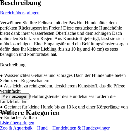
Beschreibung
Bereich überspringen
Verwöhnen Sie Ihre Fellnase mit der PawHut Hundehütte, dem
perfekten Rückzugsort im Freien! Diese entzückende Hundehöhle
bietet dank ihrer wasserfesten Oberfläche und dem schrägen Dach
optimalen Schutz vor Regen. Aus Kunststoff gefertigt, lässt sie sich
mühelos reinigen. Eine Eingangstür und ein Belüftungsfenster sorgen
dafür, dass Ihr kleiner Liebling (bis zu 10 kg und 40 cm) es stets
behaglich und komfortabel hat.
Beschreibung:
● Wasserdichtes Gehäuse und schräges Dach der Hundehütte bieten
Schutz vor Regenschauern
● Aus leicht zu reinigendem, tiersicherem Kunststoff, das die Pflege
vereinfacht
● Fronttür und Belüftungsfenster des Hundehauses fördern die
Mehr anzeigen
Luftzirkulation
● Geeignet für kleine Hunde bis zu 10 kg und einer Körperlänge von
Weitere Kategorien
40 cm
● Einfacher Aufbau
Liste überspringen
Zoo & Aquaristik
Hund
Hundehütten & Hundezwinger