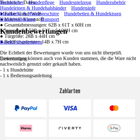
Technische Daten:
Hundefutter
Hundepflege
Hundespielzeug
Hundezubehör
Hundeleinen & Hundehalsbänder
Hundenäpfe
● Farbe: Grau+Weiß
Maulkörbe & Hundegeschirre
Hundebetten & Hundekissen
● Material: Kunststoff
Hundebekleidung
Transport
● Gesamtabmessungen: 62B x 61T x 60H cm
Kundenbewertungen
● Innenmaße: 53B x 53T x 54/38H cm
● Türgröße: 28B x 44H cm
● Belüftungsfenster: 14B x 7H cm
Bereich überspringen
Die Echtheit der Bewertungen wurde von uns nicht überprüft.
Bewertungen können auch von Kunden stammen, die die Ware nicht
Lieferumfang:
nachweislich genutzt oder gekauft haben.
- 1 x Hundehütte
- 1 x Bedienungsanleitung
Zahlarten