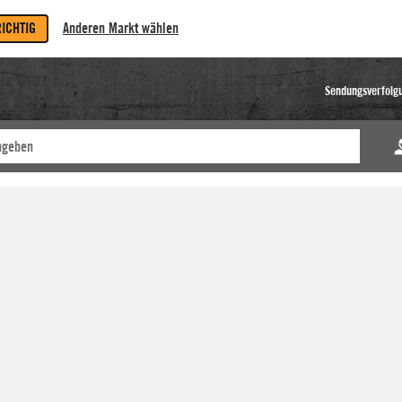
RICHTIG
Anderen Markt wählen
Sendungsverfolg