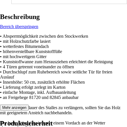
Beschreibung
Bereich überspringen
• Absperrmöglichkeit zwischen den Stockwerken
• mit Holzschutzfarbe lasiert
• wetterfestes Bitumendach
• höhenverstellbare Kunststofffüße
• mit hochwertigem Gitter
• Kunststoffwanne zum Herausziehen erleichtert die Reinigung
• 4 Türen getrennt voneinander zu öffnen
• Durchschlupf zum Ruhebereich sowie seitliche Tür für freien
Auslauf
• Innenhöhe: 50 cm, zusätzlich erhöhte Flächen
• Lieferung erfolgt zerlegt im Karton
• einfache Montage, inkl. Aufbauanleitung
• an Freigehege 81720 und 82845 anbaubar
Um die Lebensdauer des Stalles zu verlängern, sollten Sie das Holz
Mehr anzeigen
mit geeignetem Anstrich nachbehandeln.
Produktsicherheit
Der beste Standplatz ist unter einem Vordach an der Wetter