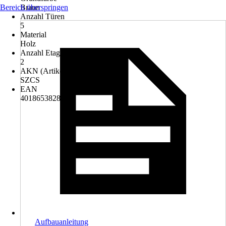
Bereich überspringen
Braun
Anzahl Türen
5
Material
Holz
Anzahl Etagen
2
AKN (Artikelkurznummer)
SZCS
EAN
4018653828359
Aufbauanleitung