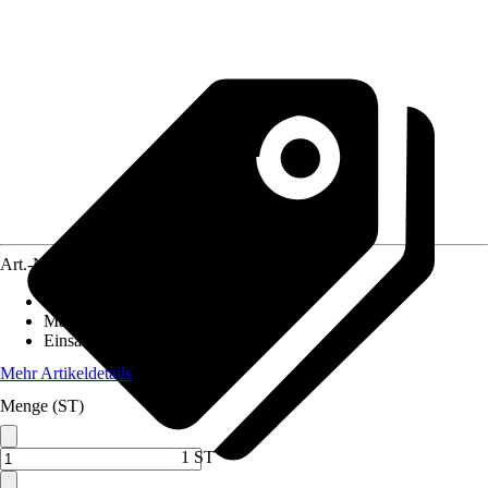
Art.-Nr.
10297732
Artikeltyp
:
Stall
Material
:
Holz
Einsatzbereich
:
Außen
Mehr Artikeldetails
Menge (ST)
1 ST