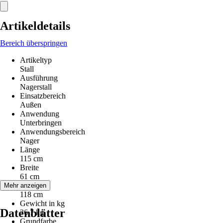
Artikeldetails
Bereich überspringen
Artikeltyp
Stall
Ausführung
Nagerstall
Einsatzbereich
Außen
Anwendung
Unterbringen
Anwendungsbereich
Nager
Länge
115 cm
Breite
61 cm
Höhe
Mehr anzeigen
118 cm
Gewicht in kg
Datenblätter
36,7 kg
Grundfarbe