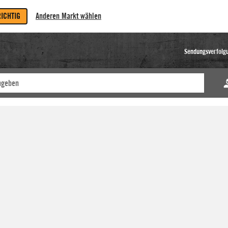
RICHTIG
Anderen Markt wählen
Sendungsverfolg