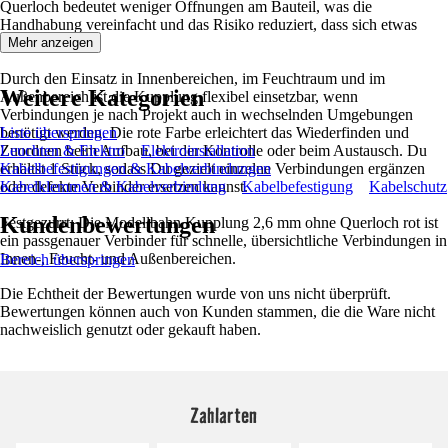
Querloch bedeutet weniger Öffnungen am Bauteil, was die
Handhabung vereinfacht und das Risiko reduziert, dass sich etwas
verhakt.
Mehr anzeigen
Durch den Einsatz in Innenbereichen, im Feuchtraum und im
Weitere Kategorien
Außenbereich ist die Kupplung flexibel einsetzbar, wenn
Verbindungen je nach Projekt auch in wechselnden Umgebungen
benötigt werden. Die rote Farbe erleichtert das Wiederfinden und
Liste überspringen
Zuordnen beim Aufbau, bei der Kontrolle oder beim Austausch. Du
Leuchten & Elektro
Elektroinstallation
erhältst 1 Stück, sodass Du gezielt einzelne Verbindungen ergänzen
Kabelbefestigungen & Kabelverbindungen
oder defekte Verbinder ersetzen kannst.
Kabelklemmen & Kabelverbindung
Kabelbefestigung
Kabelschutz
Kundenbewertungen
Festgezurrt: Die Modellbahn Kupplung 2,6 mm ohne Querloch rot ist
ein passgenauer Verbinder für schnelle, übersichtliche Verbindungen in
Innen-, Feucht- und Außenbereichen.
Bereich überspringen
Die Echtheit der Bewertungen wurde von uns nicht überprüft.
Bewertungen können auch von Kunden stammen, die die Ware nicht
nachweislich genutzt oder gekauft haben.
Zahlarten