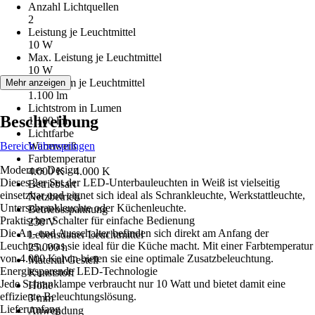
Anzahl Lichtquellen
2
Leistung je Leuchtmittel
10 W
Max. Leistung je Leuchtmittel
10 W
Lichtstrom je Leuchtmittel
Mehr anzeigen
1.100 lm
Lichtstrom in Lumen
Beschreibung
1.100 lm
Lichtfarbe
Bereich überspringen
Warmweiß
Farbtemperatur
Modernes Design
4.000 K - 4.000 K
Dieses 2er Set der LED-Unterbauleuchten in Weiß ist vielseitig
Betriebsart
einsetzbar und eignet sich ideal als Schrankleuchte, Werkstattleuchte,
Netzbetrieb
Unterschrankleuchte oder Küchenleuchte.
Betriebsspannung
Praktischer Schalter für einfache Bedienung
230 V
Die An- und Ausschalter befinden sich direkt am Anfang der
Lebensdauer Leuchtmittel
Leuchten, was sie ideal für die Küche macht. Mit einer Farbtemperatur
25.000 h
von 4.000 Kelvin bieten sie eine optimale Zusatzbeleuchtung.
Material Gestell
Energiesparende LED-Technologie
Kunststoff
Jede Schranklampe verbraucht nur 10 Watt und bietet damit eine
Höhe
effiziente Beleuchtungslösung.
3 mm
Lieferumfang
Anwendung