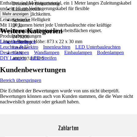
Enthalten sind Montagematerial, ein 1 Meter langes Zuleitungskabel
Dekorative Beleuchtung
und ein 10 cm Verlängerungskabel für flexible
Einsatzbereich
Installationsmöglichkeiten.
Mehr anzeigen
Innen
Leistungsstarke Helligkeit
Schutzart
Mit 1100 Lumen bietet jede Unterbauleuchte eine kräftige
IP 20
Weitere Kategorien
Beleuchtung, die sich ideal für Arbeitsflächen eignet.
Herstellerartikelnummer
Produktabmessungen
2479206
Länge x Breite x Höhe: 873 x 22 x 30 mm
Liste überspringen
Artikeltyp
Leuchten & Elektro
Innenleuchten
LED Unterbauleuchten
Leuchte
Deckenlampen
Wandlampen
Einbaulampen
Bodenlampen
EAN
DIY Lampen
LED Streifen
4002707497820
Kundenbewertungen
Bereich überspringen
Die Echtheit der Bewertungen wurde von uns nicht überprüft.
Bewertungen können auch von Kunden stammen, die die Ware nicht
nachweislich genutzt oder gekauft haben.
Zahlarten