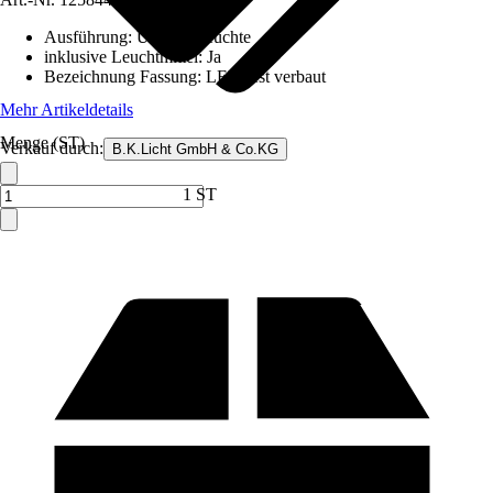
Ausführung
:
Unterbauleuchte
inklusive Leuchtmittel
:
Ja
Bezeichnung Fassung
:
LED fest verbaut
Mehr Artikeldetails
Menge (ST)
Verkauf durch:
B.K.Licht GmbH & Co.KG
1 ST