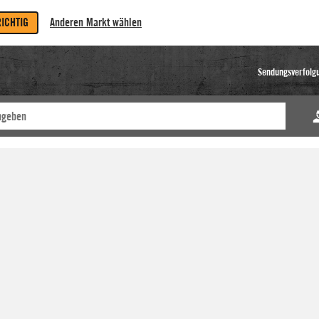
RICHTIG
Anderen Markt wählen
Sendungsverfolg