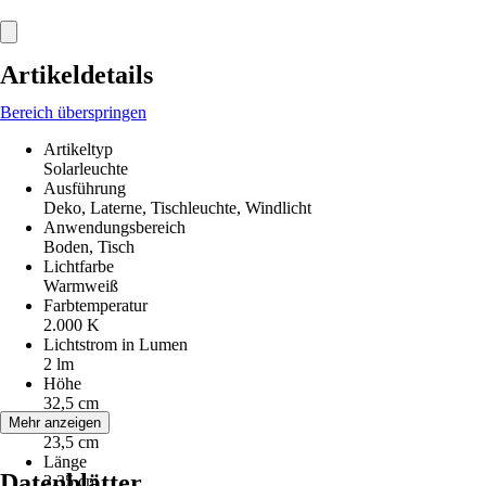
Artikeldetails
Bereich überspringen
Artikeltyp
Solarleuchte
Ausführung
Deko, Laterne, Tischleuchte, Windlicht
Anwendungsbereich
Boden, Tisch
Lichtfarbe
Warmweiß
Farbtemperatur
2.000 K
Lichtstrom in Lumen
2 lm
Höhe
32,5 cm
Breite
Mehr anzeigen
23,5 cm
Länge
Datenblätter
2,35 cm