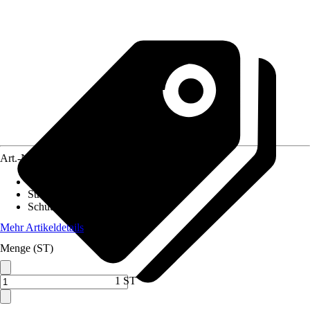
Art.-Nr.
12605993
Anwendungsbereich
:
Boden, Tisch
Stromversorgung
:
Hybrid
Schutzart
:
IP 44
Mehr Artikeldetails
Menge (ST)
1 ST