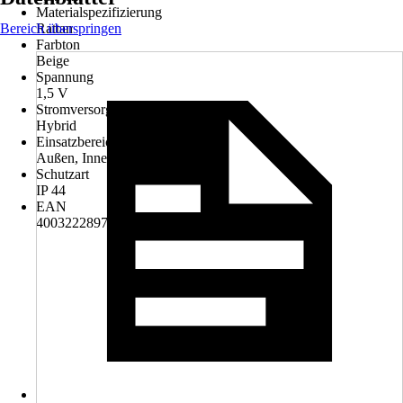
Materialspezifizierung
Bereich überspringen
Rattan
Farbton
Beige
Spannung
1,5 V
Stromversorgung
Hybrid
Einsatzbereich
Außen, Innen
Schutzart
IP 44
EAN
4003222897058