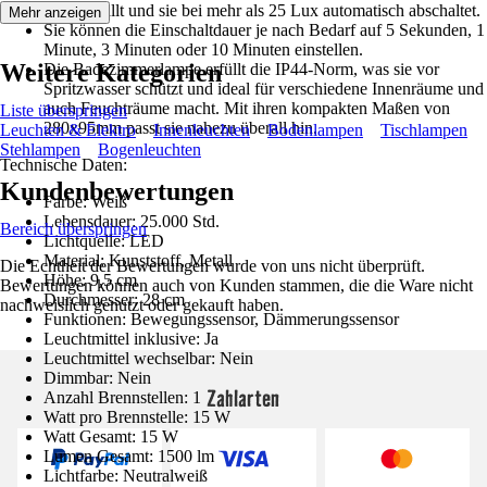
25 Lux fällt und sie bei mehr als 25 Lux automatisch abschaltet.
Mehr anzeigen
Sie können die Einschaltdauer je nach Bedarf auf 5 Sekunden, 1
Minute, 3 Minuten oder 10 Minuten einstellen.
Weitere Kategorien
Die Badezimmerlampe erfüllt die IP44-Norm, was sie vor
Spritzwasser schützt und ideal für verschiedene Innenräume und
auch Feuchträume macht. Mit ihren kompakten Maßen von
Liste überspringen
280x95mm passt sie nahezu überall hin.
Leuchten & Elektro
Innenleuchten
Bodenlampen
Tischlampen
Stehlampen
Bogenleuchten
Technische Daten:
Kundenbewertungen
Farbe: Weiß
Lebensdauer: 25.000 Std.
Bereich überspringen
Lichtquelle: LED
Material: Kunststoff, Metall
Die Echtheit der Bewertungen wurde von uns nicht überprüft.
Höhe: 9,5 cm
Bewertungen können auch von Kunden stammen, die die Ware nicht
Durchmesser: 28 cm
nachweislich genutzt oder gekauft haben.
Funktionen: Bewegungssensor, Dämmerungssensor
Leuchtmittel inklusive: Ja
Leuchtmittel wechselbar: Nein
Dimmbar: Nein
Zahlarten
Anzahl Brennstellen: 1
Watt pro Brennstelle: 15 W
Watt Gesamt: 15 W
Lumen Gesamt: 1500 lm
Lichtfarbe: Neutralweiß