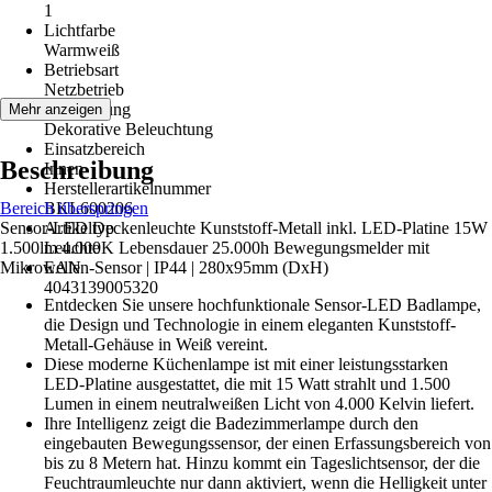
1
Lichtfarbe
Warmweiß
Betriebsart
Netzbetrieb
Anwendung
Mehr anzeigen
Dekorative Beleuchtung
Einsatzbereich
Beschreibung
Innen
Herstellerartikelnummer
Bereich überspringen
BKL600206
Sensor-LED Deckenleuchte Kunststoff-Metall inkl. LED-Platine 15W
Artikeltyp
1.500lm 4.000K Lebensdauer 25.000h Bewegungsmelder mit
Leuchte
Mikrowellen-Sensor | IP44 | 280x95mm (DxH)
EAN
4043139005320
Entdecken Sie unsere hochfunktionale Sensor-LED Badlampe,
die Design und Technologie in einem eleganten Kunststoff-
Metall-Gehäuse in Weiß vereint.
Diese moderne Küchenlampe ist mit einer leistungsstarken
LED-Platine ausgestattet, die mit 15 Watt strahlt und 1.500
Lumen in einem neutralweißen Licht von 4.000 Kelvin liefert.
Ihre Intelligenz zeigt die Badezimmerlampe durch den
eingebauten Bewegungssensor, der einen Erfassungsbereich von
bis zu 8 Metern hat. Hinzu kommt ein Tageslichtsensor, der die
Feuchtraumleuchte nur dann aktiviert, wenn die Helligkeit unter