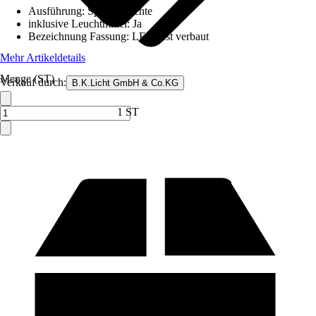
Ausführung
:
Spiegelleuchte
inklusive Leuchtmittel
:
Ja
Bezeichnung Fassung
:
LED fest verbaut
Mehr Artikeldetails
Menge (ST)
Verkauf durch:
B.K.Licht GmbH & Co.KG
1 ST