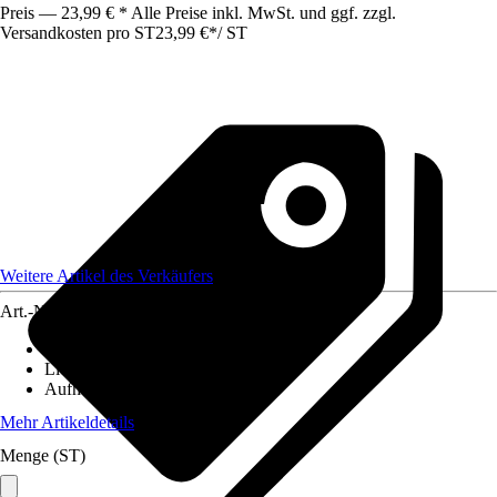
Preis — 23,99 € * Alle Preise inkl. MwSt. und ggf. zzgl.
Versandkosten pro ST
23,99 €
*
/
ST
Weitere Artikel des Verkäufers
Art.-Nr.
12597138
Maße (BxH)
:
155x100cm
Lichtdurchlässigkeit
:
Transparent
Aufhängungsart
:
Schlaufen
Mehr Artikeldetails
Menge (ST)