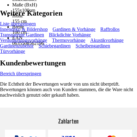
Maße (BxH)
155x100cm
Weitere Kategorien
Höhe
155 cm
Liste überspringen
Breite
Innendeko & Bildershop
Gardinen & Vorhänge
Raffrollos
100 cm
Transparente Gardinen
Blickdichte Vorhänge
EAN
Verdunkelungsvorhänge
Thermovorhänge
Akustikvorhänge
0635508562196
Gardinenzubehör
Schiebegardinen
Scheibengardinen
Türvorhänge
Kundenbewertungen
Bereich überspringen
Die Echtheit der Bewertungen wurde von uns nicht überprüft.
Bewertungen können auch von Kunden stammen, die die Ware nicht
nachweislich genutzt oder gekauft haben.
Zahlarten