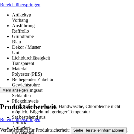
Bereich überspringen
Artikeltyp
Vorhang
Ausführung
Raffrollo
Grundfarbe
Blau
Dekor / Muster
Uni
Lichtdurchlässigkeit
Transparent
Material
Polyester (PES)
Beiliegendes Zubehör
Gewichtsrohre​
Aufhängungsart
Mehr anzeigen
Schlaufen
Pflegehinweis
Produktsicherheit
30°C Schonwaschgang, Handwäsche, Chlorbleiche nicht
möglich, Bügeln mit geringer Temperatur
Set bestehend aus
Bereich überspringen
1 Stück
Artikelart
Verantwortlich für Produktsicherheit:
.
Siehe Herstellerinformationen
Einzelartikel