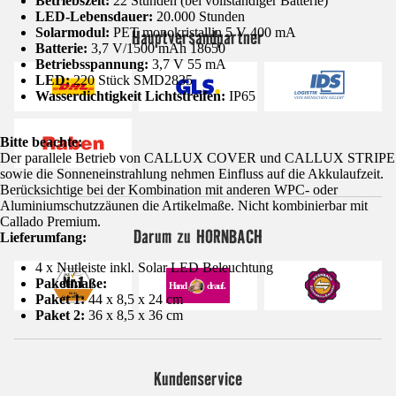
Betriebszeit:
22 Stunden (bei vollständiger Batterie)
LED-Lebensdauer:
20.000 Stunden
Solarmodul:
PET monokristallin 5 V 400 mA
Hauptversandpartner
Batterie:
3,7 V/1500 mAh 18650
Betriebsspannung:
3,7 V 55 mA
LED:
220 Stück SMD2835
Wasserdichtigkeit Lichtstreifen:
IP65
Bitte beachte:
Der parallele Betrieb von CALLUX COVER und CALLUX STRIPE
sowie die Sonneneinstrahlung nehmen Einfluss auf die Akkulaufzeit.
Berücksichtige bei der Kombination mit anderen WPC- oder
Aluminiumschutzzäunen die Artikelmaße. Nicht kombinierbar mit
Callado Premium.
Darum zu HORNBACH
Lieferumfang:
4 x Nutleiste inkl. Solar LED Beleuchtung
Paketmaße:
Paket 1:
44 x 8,5 x 24 cm
Paket 2:
36 x 8,5 x 36 cm
Kundenservice