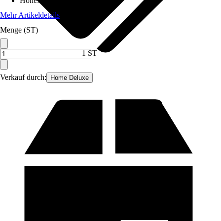
Höhe
:
1,9 cm
Mehr Artikeldetails
Menge (ST)
1 ST
Verkauf durch:
Home Deluxe