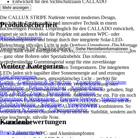
Entwickelt für den Sichtschutzzaun CALLADO
Mehr anzeigen
Die CALLUX STRIPE Nutleiste vereint modernes Design,
durchdachte Funktionalität und innovative Technik in einem
Produktsicherheit
hochwertigen Produkt. Ursprünglich für den CALLADO entwickelt,
eignet sie sich auch ideal für Projekte mit anderen WPC- oder
Bereich überspringen
Aluminiumpfosten und bringt durch ihre integrierte Solar-LED-
Beleuchtung stilvolles Licht in jede Outdoor-Umgebung. Die Montage
Verantwortlich für Produktsicherheit:
.
Siehe Herstellerinformationen
erfolgt dank eines intelligenten Stecksystems schnell und werkzeuglos
– ganz ohne Bohren oder Spezialzubehör. Das robuste,
wetterbeständige Gummimaterial sorgt für eine zuverlässige
Weitere Kategorien
Abdichtung, auch bei wechselnden Temperaturen. Die integrierten
LEDs laden sich tagsüber über Sonnenenergie auf und erzeugen
Liste überspringen
abends ein angenehmes, atmosphärisches Licht – perfekt für
Garten
Gartenzäune & Sichtschutz
Zaunpfosten
Holzzäune
gemütliche Terrassenabende, dezente Wegebeleuchtung oder
Metallzäune
Balkon Sichtschutz
Kunststoffzäune
stimmungsvolle Gartenakzente. In elegantem Schwarz gehalten, fügt
BPC- & WPC-Zäune
Betonzäune
Glaszäune
sich die Nutleiste nahtlos in moderne Außenbereiche ein. Für ein noch
Naturzäune & Weidenzäune
Paravents Outdoor
Staketenzäune
intensiveres Lichterlebnis lässt sich der CALLADO optimal mit der
Schallschutzzäune
Solarzäune
Vorgartenzäune
passenden Pfostenabdeckung CALLUX COVER kombinieren. So
Gartentore & Zauntore
Gartenzaunzubehör
verleihst du deinem Outdoor-Projekt nicht nur Stabilität, sondern auch
eine leuchtende, stilvolle Note.
Kundenbewertungen
Produktdetails:
Bereich überspringen
Passend für WPC- und Aluminiumpfosten