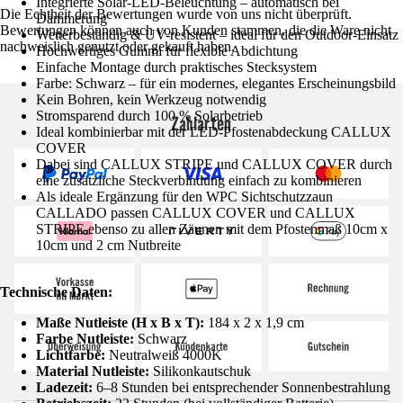
Integrierte Solar-LED-Beleuchtung – automatisch bei
Die Echtheit der Bewertungen wurde von uns nicht überprüft.
Dämmerung
Bewertungen können auch von Kunden stammen, die die Ware nicht
Wetterbeständig & UV-resistent – ideal für den Outdoor-Einsatz
nachweislich genutzt oder gekauft haben.
Hochwertiges Gummi für flexible Abdichtung
Einfache Montage durch praktisches Stecksystem
Farbe: Schwarz – für ein modernes, elegantes Erscheinungsbild
Kein Bohren, kein Werkzeug notwendig
Stromsparend durch 100 % Solarbetrieb
Zahlarten
Ideal kombinierbar mit der LED-Pfostenabdeckung CALLUX
COVER
Dabei sind CALLUX STRIPE und CALLUX COVER durch
eine zusätzliche Steckverbindung einfach zu kombinieren
Als ideale Ergänzung für den WPC Sichtschutzzaun
CALLADO passen CALLUX COVER und CALLUX
STRIPE ebenso zu allen Zäunen mit dem Pfostenmaß 10cm x
10cm und 2 cm Nutbreite
Technische Daten:
Maße Nutleiste (H x B x T):
184 x 2 x 1,9 cm
Farbe Nutleiste:
Schwarz
Lichtfarbe:
Neutralweiß 4000K
Material Nutleiste:
Silikonkautschuk
Ladezeit:
6–8 Stunden bei entsprechender Sonnenbestrahlung