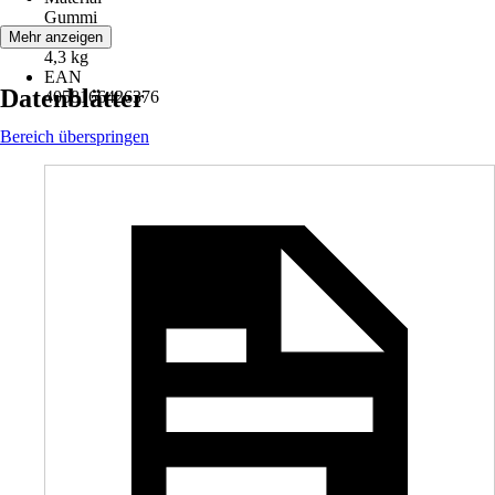
Gummi
Gewicht
Mehr anzeigen
4,3 kg
EAN
Datenblätter
4058166426376
Bereich überspringen