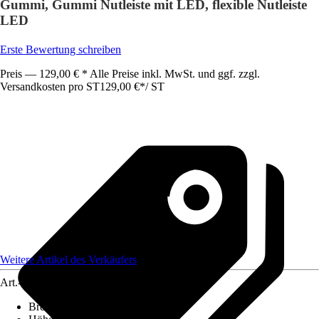
Gummi, Gummi Nutleiste mit LED, flexible Nutleiste
LED
Erste Bewertung schreiben
Preis — 129,00 € * Alle Preise inkl. MwSt. und ggf. zzgl.
Versandkosten pro ST
129,00 €
*
/
ST
Weitere Artikel des Verkäufers
Art.-Nr.
12578160
Breite
:
184 cm