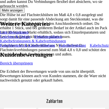
und außen kannst Du Verbindungen flexibel dort absichern, wo sie
gebraucht werden.
Mehr anzeigen
Die Hülse ist auf Flachsteckhülsen im Maß 4,8 x 0,8 ausgelegt und
sorgt damit für eine passende Abdeckung am Steckkontakt, was die
Weitere Kategorien
Montage übersichtlich hält und den Anschlussbereich ordnet. Du
erhältst 1 Stück, und bei größerem Bedarf ist der Artikel auch im Pack
mit 100 Stück im Markt erhältlich, sodass sich Einzelreparaturen und
Liste überspringen
Serienmontagen gleichermaßen planen lassen.
Leuchten & Elektro
Elektroinstallation
Kabelbefestigungen & Kabelverbindungen
Festgezurrt: Mit der Isolierhülse aus Nylon isolierst Du
Kabelklemmen & Kabelverbindung
Kabelbefestigung
Kabelschutz
Flachsteckverbindungen passend zum Maß 4,8 x 0,8 und schützt den
Kundenbewertungen
Anschlussbereich flexibel für innen und außen.
Bereich überspringen
Die Echtheit der Bewertungen wurde von uns nicht überprüft.
Bewertungen können auch von Kunden stammen, die die Ware nicht
nachweislich genutzt oder gekauft haben.
Zahlarten