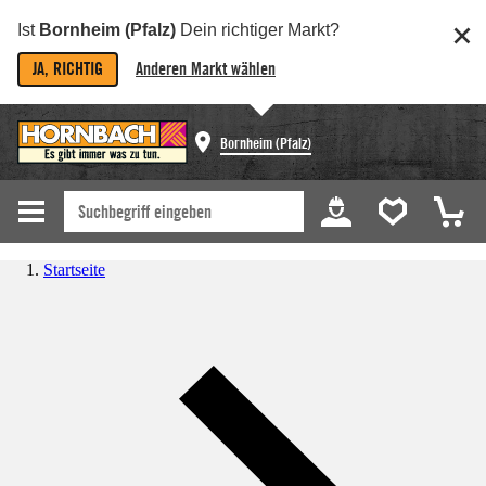
Ist
Bornheim (Pfalz)
Dein richtiger Markt?
JA, RICHTIG
Anderen Markt wählen
Bornheim (Pfalz)
Startseite