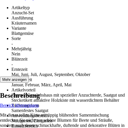
Artikeltyp
Anzucht-Set
Ausführung
Kräutersamen
Variante
Blattgemüse
Sorte
-
Mehrjährig
Nein
Blütezeit
-
Erntezeit
Mai, Juni, Juli, August, September, Oktober
Aussaatzeit
Mehr anzeigen
Januar, Februar, März, April, Mai
Artikelvorteil
Beschreibung
Zimmer-Gewächshaus mit spezieller Anzuchterde, Saatgut und
Stecketikett attraktive Holzkiste mit wasserdichtem Behälter
Bereich überspringen
Züchtungsform
Samenfestes Saatgut
Mit dieser tollen Kiste mit üppig blühenden Samenmischung
Anwendungsbereich
entdecken Sie nicht nur schöne Blumen für Beete und Sträuße,
Nutzgarten, Ziergarten
sondern auch deren schmackhafte, duftende und dekorative Blüten in
Einsatzbereich