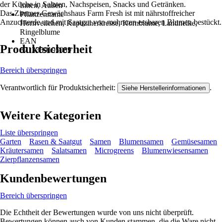
der Küche in Salaten, Nachspeisen, Snacks und Getränken.
Innen, Außen
Das Zimmer-Gewächshaus Farm Fresh ist mit nährstoffreicher
Pflanzenname
Anzuchterde und mit Saatgut von mehreren essbaren Blumen bestückt.
Hornveilchen, Kapuzinerkresse, Kornblume, Landnelke,
Ringelblume
EAN
Produktsicherheit
8713339195089
Bereich überspringen
Verantwortlich für Produktsicherheit:
.
Siehe Herstellerinformationen
Weitere Kategorien
Liste überspringen
Garten
Rasen & Saatgut
Samen
Blumensamen
Gemüsesamen
Kräutersamen
Salatsamen
Microgreens
Blumenwiesensamen
Zierpflanzensamen
Kundenbewertungen
Bereich überspringen
Die Echtheit der Bewertungen wurde von uns nicht überprüft.
Bewertungen können auch von Kunden stammen, die die Ware nicht