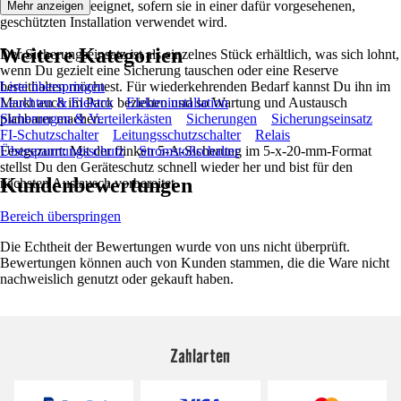
Außenbereich geeignet, sofern sie in einer dafür vorgesehenen,
Mehr anzeigen
geschützten Installation verwendet wird.
Weitere Kategorien
Der Sicherungseinsatz ist als einzelnes Stück erhältlich, was sich lohnt,
wenn Du gezielt eine Sicherung tauschen oder eine Reserve
bereithalten möchtest. Für wiederkehrenden Bedarf kannst Du ihn im
Liste überspringen
Markt auch im Pack beziehen und so Wartung und Austausch
Leuchten & Elektro
Elektroinstallation
planbarer machen.
Sicherungen & Verteilerkästen
Sicherungen
Sicherungseinsatz
FI-Schutzschalter
Leitungsschutzschalter
Relais
Festgezurrt: Mit der flinken 5-A-Sicherung im 5-x-20-mm-Format
Überspannungsschutz
Stromstoßschalter
stellst Du den Geräteschutz schnell wieder her und bist für den
Kundenbewertungen
nächsten Austausch vorbereitet.
Bereich überspringen
Die Echtheit der Bewertungen wurde von uns nicht überprüft.
Bewertungen können auch von Kunden stammen, die die Ware nicht
nachweislich genutzt oder gekauft haben.
Zahlarten