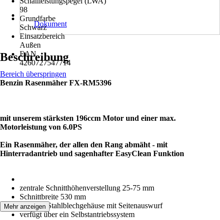
Schallleistungspegel (LWA)
98
Grundfarbe
Dokument
Schwarz
Einsatzbereich
Außen
EAN
Beschreibung
4260727547714
Bereich überspringen
Benzin Rasenmäher FX-RM5396
mit unserem stärksten 196ccm Motor und einer max.
Motorleistung von 6.0PS
Ein Rasenmäher, der allen den Rang abmäht - mit
Hinterradantrieb und sagenhafter EasyClean Funktion
zentrale Schnitthöhenverstellung 25-75 mm
Schnittbreite 530 mm
robustes Stahlblechgehäuse mit Seitenauswurf
Mehr anzeigen
verfügt über ein Selbstantriebssystem