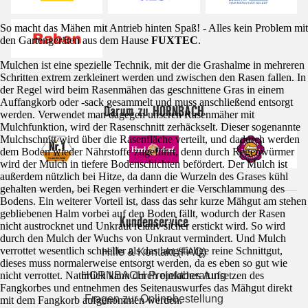
So macht das Mähen mit Antrieb hinten Spaß! - Alles kein Problem mit
den Gartengeräten aus dem Hause
FUXTEC
.
Mulchen ist eine spezielle Technik, mit der die Grashalme in mehreren
Schritten extrem zerkleinert werden und zwischen den Rasen fallen. In
der Regel wird beim Rasenmähen das geschnittene Gras in einem
Auffangkorb oder -sack gesammelt und muss anschließend entsorgt
Darum zu HORNBACH
werden. Verwendet man dagegen unseren Rasenmäher mit
Mulchfunktion, wird der Rasenschnitt zerhäckselt. Dieser sogenannte
Mulchschnitt wird über die Rasenfläche verteilt, und dadurch werden
dem Boden wieder Nährstoffe zugeführt, denn durch Regenwürmer
wird der Mulch in tiefere Bodenschichten befördert. Der Mulch ist
außerdem nützlich bei Hitze, da dann die Wurzeln des Grases kühl
gehalten werden, bei Regen verhindert er die Verschlammung des
Bodens. Ein weiterer Vorteil ist, dass das sehr kurze Mähgut am stehen
gebliebenen Halm vorbei auf den Boden fällt, wodurch der Rasen
Kundenservice
nicht austrocknet und Unkraut relativ sicher erstickt wird. So wird
durch den Mulch der Wuchs von Unkraut vermindert. Und Mulch
verrottet wesentlich schneller als das langstielige reine Schnittgut,
Hilfe & Kontakt (FAQ)
dieses muss normalerweise entsorgt werden, da es eben so gut wie
HORNBACH Projektberatung
nicht verrottet. Natürlich kann durch einfaches Aufsetzen des
Fangkorbes und entnehmen des Seitenauswurfes das Mähgut direkt
Fragen zur Onlinebestellung
mit dem Fangkorb aufgenommen werden.