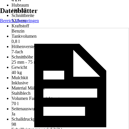
Hubraum
Datenblätter
196 cm³
Schnittbreite
Bereich überspringen
52,5 cm
Kraftstoff
Benzin
Tankvolumen
0,8 l
Höhenverstellung
7-fach
Schnitthöhe min - max
25 mm - 75 mm
Gewicht
40 kg
Mulchkit
Inklusive
Material Mähdeck
Stahlblech
Volumen Fangvorrichtung
70 l
Seitenauswurf
Ja
Schalldruckpegel (LpA)
98