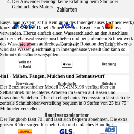
Der Anwender benötigt keine Erfahrung beim Start oder
Gebrauch des Motors.
Zahlarten
EasyClean System ist für Reinigung des Innengehäuses (Schneidwerk)
konzipiert worden. Dabei können Sie den EasyClean Anschluss
verwenden. Hierzu einfach einen Wasserschlauch an den Anschluss
auf der Gehäuseoberseite anschließen und bei laufendem Schneidwerk
das Wasser langsam aufdrehen. Durch die Rotation des Schneidwerks
wird das Wasser gleichmäßig in Innengehäuse verteilt und kann so
Schmutzrückstände wegspülen.
4in1 - Mähen, Fangen, Mulchen und Seitenauswurf
Der Benzinrasenmäher Modell FX-RM5196 verfügt über ein
Selbstantrieb für leichteres Arbeiten im Garten auf Rasen und
Gras ohne Schieben. Über ein eingebautes Federsystem lässt sich die
zentrale Schnitthöhenverstellung bequem in 8 Stufen von 25 bis 75
Millimeter verstellen.
Hauptversandpartner
Der Fangkorb fasst 70 l und lässt sich bequem abnehmen. Die extra
großen Räder sorgen für mehr Grip und einfaches Handling.