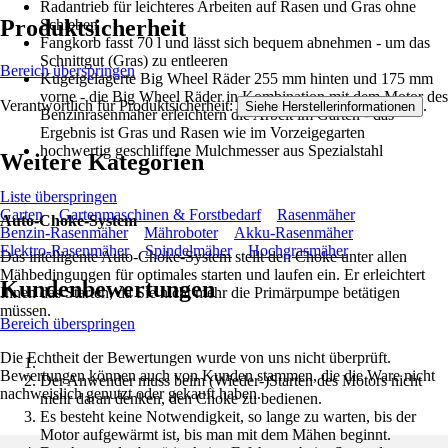
Radantrieb für leichteres Arbeiten auf Rasen und Gras ohne
Produktsicherheit
Schieben
Fangkorb fasst 70 l und lässt sich bequem abnehmen - um das
Schnittgut (Gras) zu entleeren
Bereich überspringen
Kugelgelagerte Big Wheel Räder 255 mm hinten und 175 mm
vorne - die Big Wheel Räder in Kombination mit dem Motor des
Verantwortlich für Produktsicherheit:
.
Siehe Herstellerinformationen
Benzinrasenmäher erleichtern die Arbeit im Garten - das
Ergebnis ist Gras und Rasen wie im Vorzeigegarten
hochwertig geschliffene Mulchmesser aus Spezialstahl
Weitere Kategorien
Liste überspringen
Garten
Gartenmaschinen & Forstbedarf
Rasenmäher
Auto-Choke-System
Benzin-Rasenmäher
Mähroboter
Akku-Rasenmäher
Elektro-Rasenmäher
Spindelmäher
Hochgrasmäher
Das intelligente Auto-Choke-System stellt den Choke unter allen
Mähbedingungen für optimales starten und laufen ein. Er erleichtert
Kundenbewertungen
Ihnen das Starten, da Sie nicht mehr die Primärpumpe betätigen
müssen.
Bereich überspringen
Die Echtheit der Bewertungen wurde von uns nicht überprüft.
Bewertungen können auch von Kunden stammen, die die Ware nicht
Der Anwender muss beim (Wieder-)Starten des Motors nicht
nachweislich genutzt oder gekauft haben.
mehr daran denken, den Choke zu bedienen.
Es besteht keine Notwendigkeit, so lange zu warten, bis der
Motor aufgewärmt ist, bis man mit dem Mähen beginnt.