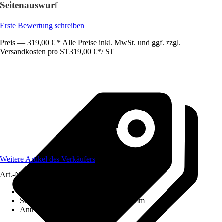
Seitenauswurf
Erste Bewertung schreiben
Preis — 319,00 € * Alle Preise inkl. MwSt. und ggf. zzgl.
Versandkosten pro ST
319,00 €
*
/
ST
Weitere Artikel des Verkäufers
Art.-Nr.
12585558
Schnittbreite
:
52,5 cm
Schnitthöhe min - max
:
25 mm - 75 mm
Antriebsfunktion
:
Mit Radantrieb