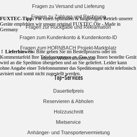
Fragen zu Versand und Lieferung
Fragen zu Zahlung und Rechnung
FUXTEC-Tipp:
Für einen optimalen & langlebigen Betrieb unserer
Geräte empfehlen wir unsere original FUXTEC Öle - Made in
Fragen zur Rückgabe und Reklamation
Germany
Fragen zum Kundenkonto & Kundenkonto-ID
Fragen zum HORNBACH Projekt-Marktplatz
! Lieferhinweis:
Bitte geben Sie im Bestellprozess oder im
Kommentarfeld Ihre Telefonnummer an. Das von Ihnen bestellte Gerät
Muster-Widerrufsformular
wird an die Spedition übergeben und an Sie geliefert. Leider kann
ohne Angabe einer Telefonnummer das Speditionsgut nicht telefonisch
avisiert und somit nicht zugestellt werden.
Top-Services
Dauertiefpreis
Reservieren & Abholen
Holzzuschnitt
Mietservice
Anhänger- und Transportervermietung