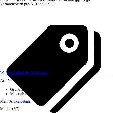
Versandkosten pro ST
13,99 €
*
/
ST
Weitere Artikel des Verkäufers
Art.-Nr.
12584107
Grundfarbe
:
-
Material
:
Kunstleder
Mehr Artikeldetails
Menge (ST)