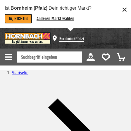
Ist
Bornheim (Pfalz)
Dein richtiger Markt?
JA, RICHTIG
Anderen Markt wählen
Bornheim (Pfalz)
Startseite