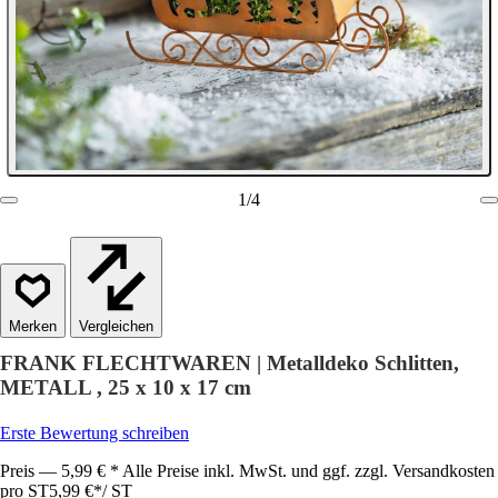
1
/
4
Vergleichen
FRANK FLECHTWAREN | Metalldeko Schlitten,
METALL , 25 x 10 x 17 cm
Erste Bewertung schreiben
Preis — 5,99 € * Alle Preise inkl. MwSt. und ggf. zzgl. Versandkosten
pro ST
5,99 €
*
/
ST