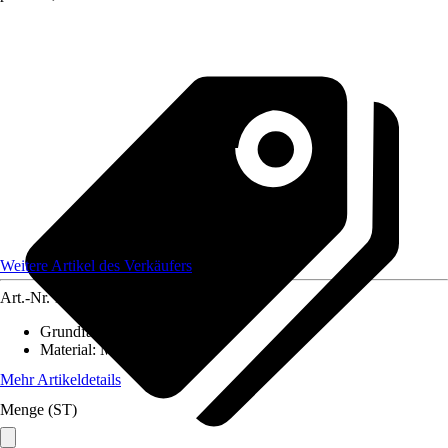
Weitere Artikel des Verkäufers
Art.-Nr.
12584292
Grundfarbe
:
-
Material
:
Metall
Mehr Artikeldetails
Menge (ST)