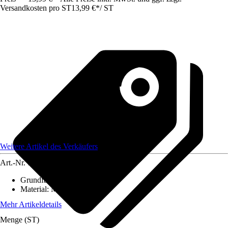
Versandkosten pro ST
13,99 €
*
/
ST
Weitere Artikel des Verkäufers
Art.-Nr.
12584270
Grundfarbe
:
-
Material
:
Metall
Mehr Artikeldetails
Menge (ST)