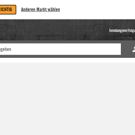
RICHTIG
Anderen Markt wählen
Sendungsverfolg