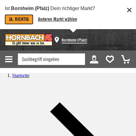
Ist
Bornheim (Pfalz)
Dein richtiger Markt?
JA, RICHTIG
Anderen Markt wählen
Bornheim (Pfalz)
Startseite