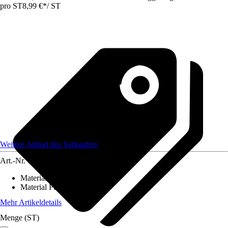
pro ST
8,99 €
*
/
ST
Weitere Artikel des Verkäufers
Art.-Nr.
12584322
Material Bezug
:
-
Material Füllung
:
-
Mehr Artikeldetails
Menge (ST)