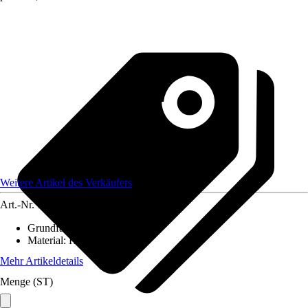
Weitere Artikel des Verkäufers
Art.-Nr.
12584400
Grundfarbe
:
-
Material
:
Holz
Mehr Artikeldetails
Menge (ST)