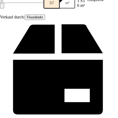
1 ST
ST
m²
6 m²
Verkauf durch:
Floordirekt