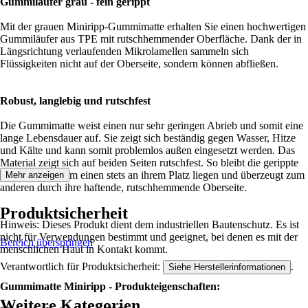
Gummiläufer grau - fein gerippt
Mit der grauen Miniripp-Gummimatte erhalten Sie einen hochwertigen
Gummiläufer aus TPE mit rutschhemmender Oberfläche. Dank der in
Längsrichtung verlaufenden Mikrolamellen sammeln sich
Flüssigkeiten nicht auf der Oberseite, sondern können abfließen.
Robust, langlebig und rutschfest
Die Gummimatte weist einen nur sehr geringen Abrieb und somit eine
lange Lebensdauer auf. Sie zeigt sich beständig gegen Wasser, Hitze
und Kälte und kann somit problemlos außen eingesetzt werden. Das
Material zeigt sich auf beiden Seiten rutschfest. So bleibt die gerippte
Gummiplatte zum einen stets an ihrem Platz liegen und überzeugt zum
Mehr anzeigen
anderen durch ihre haftende, rutschhemmende Oberseite.
Produktsicherheit
Hinweis: Dieses Produkt dient dem industriellen Bautenschutz. Es ist
nicht für Verwendungen bestimmt und geeignet, bei denen es mit der
Bereich überspringen
menschlichen Haut in Kontakt kommt.
Verantwortlich für Produktsicherheit:
.
Siehe Herstellerinformationen
Gummimatte Miniripp - Produkteigenschaften:
Weitere Kategorien