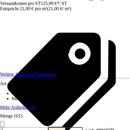
Versandkosten pro ST
125,99 €
*
/
ST
Entspricht 21,00 € pro m²
(
21,00 €
/
m²
)
Weitere Artikel des Verkäufers
Art.-Nr.
12577756
Material
:
Gummi
Maße (BxL)
:
500x120
Mehr Artikeldetails
Menge (ST)
entspricht