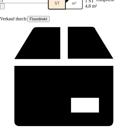
1 ST
ST
m²
4,8 m²
Verkauf durch:
Floordirekt