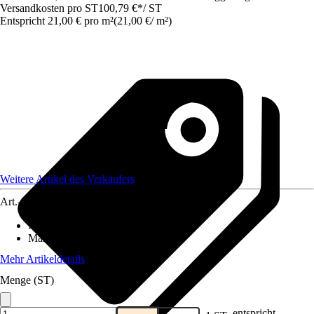
Versandkosten pro ST
100,79 €
*
/
ST
Entspricht 21,00 € pro m²
(
21,00 €
/
m²
)
Weitere Artikel des Verkäufers
Art.-Nr.
12577740
Material
:
Gummi
Maße (BxL)
:
400x120
Mehr Artikeldetails
Menge (ST)
entspricht