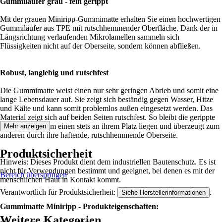
Gummiläufer grau - fein gerippt
Mit der grauen Miniripp-Gummimatte erhalten Sie einen hochwertigen
Gummiläufer aus TPE mit rutschhemmender Oberfläche. Dank der in
Längsrichtung verlaufenden Mikrolamellen sammeln sich
Flüssigkeiten nicht auf der Oberseite, sondern können abfließen.
Robust, langlebig und rutschfest
Die Gummimatte weist einen nur sehr geringen Abrieb und somit eine
lange Lebensdauer auf. Sie zeigt sich beständig gegen Wasser, Hitze
und Kälte und kann somit problemlos außen eingesetzt werden. Das
Material zeigt sich auf beiden Seiten rutschfest. So bleibt die gerippte
Gummiplatte zum einen stets an ihrem Platz liegen und überzeugt zum
Mehr anzeigen
anderen durch ihre haftende, rutschhemmende Oberseite.
Produktsicherheit
Hinweis: Dieses Produkt dient dem industriellen Bautenschutz. Es ist
nicht für Verwendungen bestimmt und geeignet, bei denen es mit der
Bereich überspringen
menschlichen Haut in Kontakt kommt.
Verantwortlich für Produktsicherheit:
.
Siehe Herstellerinformationen
Gummimatte Miniripp - Produkteigenschaften:
Weitere Kategorien