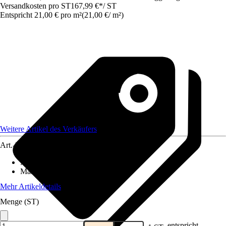
Versandkosten pro ST
167,99 €
*
/
ST
Entspricht 21,00 € pro m²
(
21,00 €
/
m²
)
Weitere Artikel des Verkäufers
Art.-Nr.
12577847
Material
:
Gummi
Maße (BxL)
:
800x100
Mehr Artikeldetails
Menge (ST)
entspricht