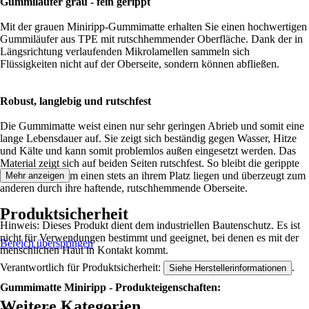
Gummiläufer grau - fein gerippt
Mit der grauen Miniripp-Gummimatte erhalten Sie einen hochwertigen
Gummiläufer aus TPE mit rutschhemmender Oberfläche. Dank der in
Längsrichtung verlaufenden Mikrolamellen sammeln sich
Flüssigkeiten nicht auf der Oberseite, sondern können abfließen.
Robust, langlebig und rutschfest
Die Gummimatte weist einen nur sehr geringen Abrieb und somit eine
lange Lebensdauer auf. Sie zeigt sich beständig gegen Wasser, Hitze
und Kälte und kann somit problemlos außen eingesetzt werden. Das
Material zeigt sich auf beiden Seiten rutschfest. So bleibt die gerippte
Gummiplatte zum einen stets an ihrem Platz liegen und überzeugt zum
Mehr anzeigen
anderen durch ihre haftende, rutschhemmende Oberseite.
Produktsicherheit
Hinweis: Dieses Produkt dient dem industriellen Bautenschutz. Es ist
nicht für Verwendungen bestimmt und geeignet, bei denen es mit der
Bereich überspringen
menschlichen Haut in Kontakt kommt.
Verantwortlich für Produktsicherheit:
.
Siehe Herstellerinformationen
Gummimatte Miniripp - Produkteigenschaften:
Weitere Kategorien