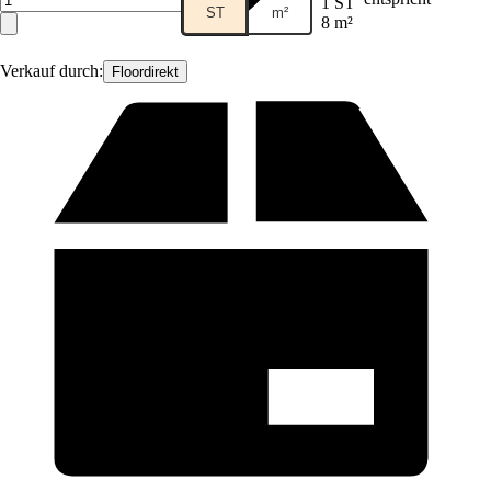
1 ST
ST
m²
8 m²
Verkauf durch:
Floordirekt