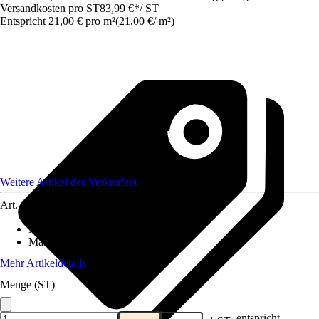
Versandkosten pro ST
83,99 €
*
/
ST
Entspricht 21,00 € pro m²
(
21,00 €
/
m²
)
Weitere Artikel des Verkäufers
Art.-Nr.
12577780
Material
:
Gummi
Maße (BxL)
:
400x100
Mehr Artikeldetails
Menge (ST)
entspricht