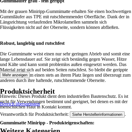
Gummiläufer grau - fein gerippt
Mit der grauen Miniripp-Gummimatte erhalten Sie einen hochwertigen
Gummiläufer aus TPE mit rutschhemmender Oberfläche. Dank der in
Längsrichtung verlaufenden Mikrolamellen sammeln sich
Flüssigkeiten nicht auf der Oberseite, sondern können abfließen.
Robust, langlebig und rutschfest
Die Gummimatte weist einen nur sehr geringen Abrieb und somit eine
lange Lebensdauer auf. Sie zeigt sich beständig gegen Wasser, Hitze
und Kälte und kann somit problemlos außen eingesetzt werden. Das
Material zeigt sich auf beiden Seiten rutschfest. So bleibt die gerippte
Gummiplatte zum einen stets an ihrem Platz liegen und überzeugt zum
Mehr anzeigen
anderen durch ihre haftende, rutschhemmende Oberseite.
Produktsicherheit
Hinweis: Dieses Produkt dient dem industriellen Bautenschutz. Es ist
nicht für Verwendungen bestimmt und geeignet, bei denen es mit der
Bereich überspringen
menschlichen Haut in Kontakt kommt.
Verantwortlich für Produktsicherheit:
.
Siehe Herstellerinformationen
Gummimatte Miniripp - Produkteigenschaften:
Weitere Kategorien