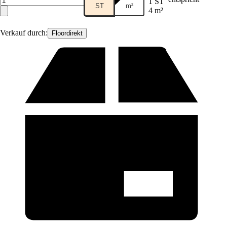
1 ST
ST
m²
4 m²
Verkauf durch:
Floordirekt