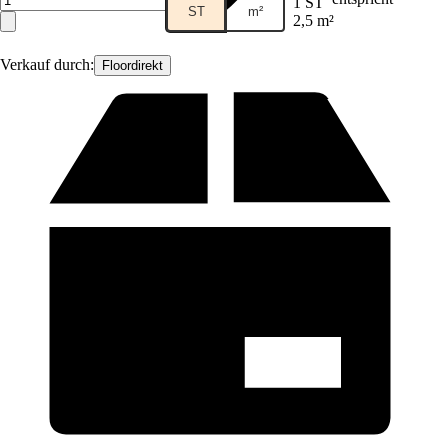
1 ST
ST
m²
2,5 m²
Verkauf durch:
Floordirekt