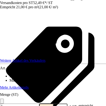
Versandkosten pro ST
52,49 €
*
/
ST
Entspricht 21,00 € pro m²
(
21,00 €
/
m²
)
Weitere Artikel des Verkäufers
Art.-Nr.
12577615
Material
:
Gummi
Maße (BxL)
:
250x100
Mehr Artikeldetails
Menge (ST)
entspricht