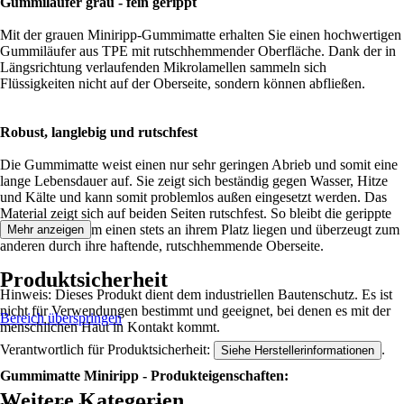
Gummiläufer grau - fein gerippt
Mit der grauen Miniripp-Gummimatte erhalten Sie einen hochwertigen
Gummiläufer aus TPE mit rutschhemmender Oberfläche. Dank der in
Längsrichtung verlaufenden Mikrolamellen sammeln sich
Flüssigkeiten nicht auf der Oberseite, sondern können abfließen.
Robust, langlebig und rutschfest
Die Gummimatte weist einen nur sehr geringen Abrieb und somit eine
lange Lebensdauer auf. Sie zeigt sich beständig gegen Wasser, Hitze
und Kälte und kann somit problemlos außen eingesetzt werden. Das
Material zeigt sich auf beiden Seiten rutschfest. So bleibt die gerippte
Gummiplatte zum einen stets an ihrem Platz liegen und überzeugt zum
Mehr anzeigen
anderen durch ihre haftende, rutschhemmende Oberseite.
Produktsicherheit
Hinweis: Dieses Produkt dient dem industriellen Bautenschutz. Es ist
nicht für Verwendungen bestimmt und geeignet, bei denen es mit der
Bereich überspringen
menschlichen Haut in Kontakt kommt.
Verantwortlich für Produktsicherheit:
.
Siehe Herstellerinformationen
Gummimatte Miniripp - Produkteigenschaften:
Weitere Kategorien