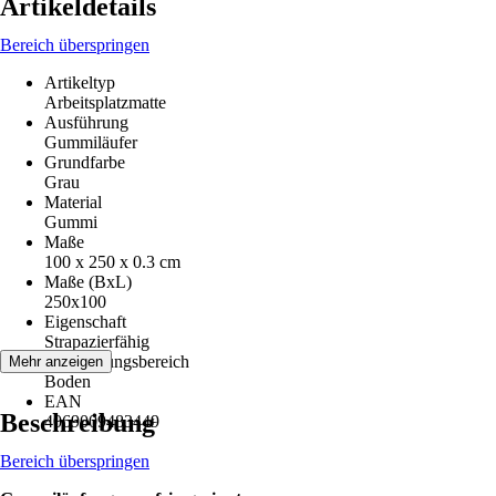
Artikeldetails
Bereich überspringen
Artikeltyp
Arbeitsplatzmatte
Ausführung
Gummiläufer
Grundfarbe
Grau
Material
Gummi
Maße
100 x 250 x 0.3 cm
Maße (BxL)
250x100
Eigenschaft
Strapazierfähig
Anwendungsbereich
Mehr anzeigen
Boden
EAN
Beschreibung
4069009483449
Bereich überspringen