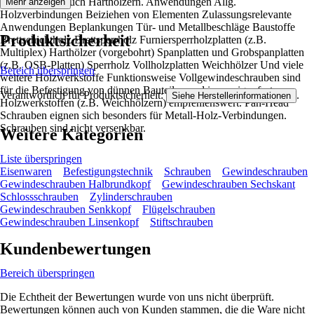
in Weich- wie auch Harthölzern. Anwendungen Allg.
Mehr anzeigen
Holzverbindungen Beiziehen von Elementen Zulassungsrelevante
Anwendungen Beplankungen Tür- und Metallbeschläge Baustoffe
Produktsicherheit
Brettschichtholz Brettsperrholz Furniersperrholzplatten (z.B.
Multiplex) Harthölzer (vorgebohrt) Spanplatten und Grobspanplatten
(z.B. OSB-Platten) Sperrholz Vollholzplatten Weichhölzer Und viele
Bereich überspringen
weitere Holzwerkstoffe Funktionsweise Vollgewindeschrauben sind
für die Befestigung von dünnen Bauteilen und in weniger festen
Verantwortlich für Produktsicherheit:
.
Siehe Herstellerinformationen
Holzwerkstoffen (z.B. Weichhölzern) empfehlenswert. Pan-Head
Schrauben eignen sich besonders für Metall-Holz-Verbindungen.
Schrauben sind nicht versenkbar.
Weitere Kategorien
Liste überspringen
Eisenwaren
Befestigungstechnik
Schrauben
Gewindeschrauben
Gewindeschrauben Halbrundkopf
Gewindeschrauben Sechskant
Schlossschrauben
Zylinderschrauben
Gewindeschrauben Senkkopf
Flügelschrauben
Gewindeschrauben Linsenkopf
Stiftschrauben
Kundenbewertungen
Bereich überspringen
Die Echtheit der Bewertungen wurde von uns nicht überprüft.
Bewertungen können auch von Kunden stammen, die die Ware nicht