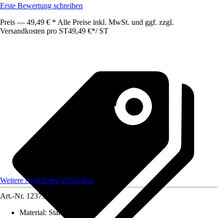
Erste Bewertung schreiben
Preis — 49,49 € * Alle Preise inkl. MwSt. und ggf. zzgl.
Versandkosten pro ST
49,49 €
*
/
ST
Weitere Artikel des Verkäufers
Art.-Nr.
12373134
Material
:
Stahl